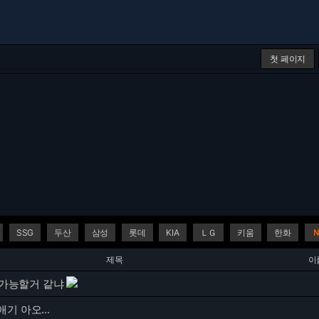
첫 페이지
SSG
두산
삼성
롯데
KIA
ＬＧ
키움
한화
제목
이
C 가능할거 같냐
기 아오...