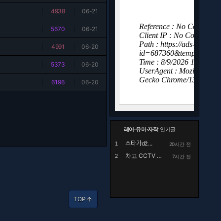
|
4938
|
06-21
|
5670
|
06-21
|
4991
|
06-20
|
5373
|
06-20
|
6196
|
06-20
레어·유머·자작
인기글
스타가ǆ...
1
20시간 전
차고 CCTV 설치 후 영상확인하며 충격받은 남자
2
7시간 전
TOP
arrow_upward