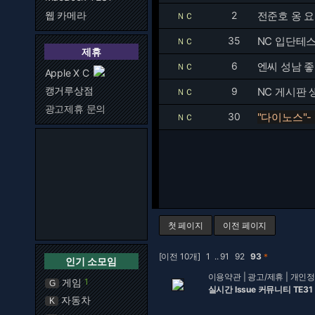
웹 카메라
2
전준호 옹 
ＮＣ
35
NC 입단테
ＮＣ
제휴
6
엔씨 성남 
ＮＣ
Apple X C
캥거루상점
9
NC 게시판
ＮＣ
광고제휴 문의
30
"다이노스"-
ＮＣ
첫 페이지
이전 페이지
[이전 10개]
1
..
91
92
93
＊
인기 소모임
이용약관
|
광고/제휴
|
개인정
게임
1
G
실시간 Issue 커뮤니티 TE31
자동차
K