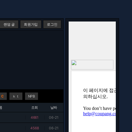
랜덤 글
회원가입
로그인
ＮＣ
ｋｔ
NPB
름
조회
날짜
|
4661
|
06-21
|
4568
|
06-21