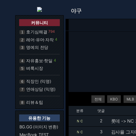
야구
커뮤니티
호기심해결
794
1
레어·유머·자작
4
2
명예의 전당
3
자유홍보·핫딜
4
4
벼룩시장
5
직장인 (익명)
6
연애상담 (익명)
7
전체
KBO
MLB
리뷰＆팁
8
분류
댓글
유용한 기능
2
롯데 -> N
ＮＣ
BG.GG (이미지 변환)
3
김사율 그지애
ＮＣ
MacBook TEST