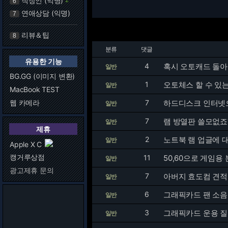
직장인 (익명)
6
연애상담 (익명)
7
리뷰＆팁
8
분류
댓글
유용한 기능
4
혹시 오토캐드 돌
일반
BG.GG (이미지 변환)
1
오토체스 할 수 있는
일반
MacBook TEST
웹 카메라
7
하드디스크 인터넷
일반
7
램 방열판 쓸모없죠
일반
제휴
2
노트북 램 업글에 
일반
Apple X C
캥거루상점
11
50,60으로 게임용
일반
광고제휴 문의
7
아버지 효도컴 견
일반
6
그래픽카드 팬 소음
일반
3
그래픽카드 운용 질
일반