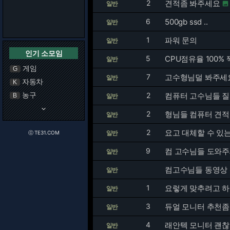
2
견적좀 봐주세요
일반

6
500gb ssd ..
일반
1
파워 문의
일반
인기 소모임
5
CPU점유율 100%
일반
게임
G
7
고수형님덜 봐주세
일반
자동차
K
농구
2
컴퓨터 고수님들 
B
일반
keyboard_arrow_down
2
형님들 컴퓨터 견적좀
일반
2
요고 대체할 수 있는
일반
ⓒ TE31.COM
9
컴 고수님들 도와
일반
컴고수님들 동영상 
일반
1
요렇게 맞추려고 하는
일반
3
듀얼 모니터 추천좀
일반
4
래안텍 모니터 괜찮
일반