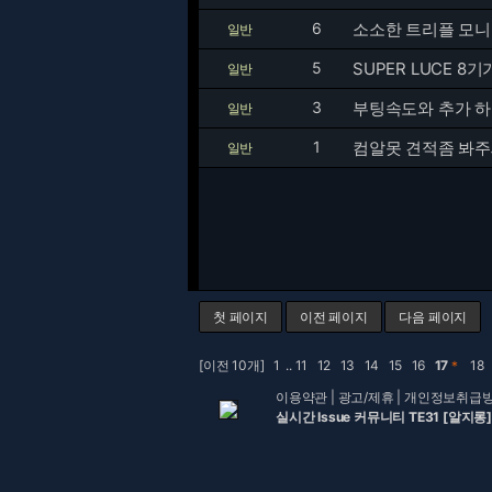
6
소소한 트리플 모
일반
5
SUPER LUCE 8
일반
3
부팅속도와 추가 
일반
1
컴알못 견적좀 봐
일반
첫 페이지
이전 페이지
다음 페이지
[이전 10개]
1
..
11
12
13
14
15
16
17
＊
18
이용약관
|
광고/제휴
|
개인정보취급
실시간 Issue 커뮤니티 TE31 [알지롱]