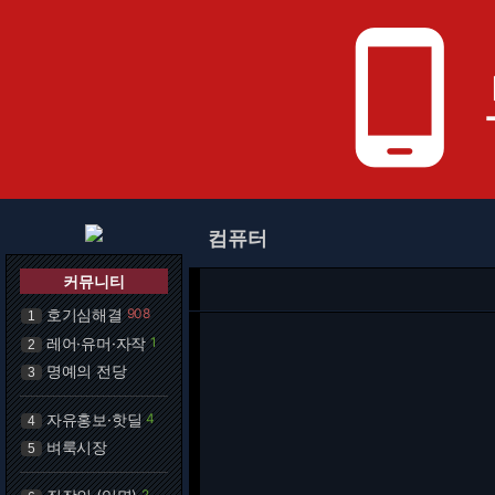
phone_android
컴퓨터
커뮤니티
호기심해결
908
1
레어·유머·자작
1
2
명예의 전당
3
자유홍보·핫딜
4
4
벼룩시장
5
2