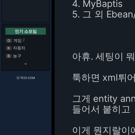
4. MyBaptis
5. 그 외 Ebea
인기 소모임
게임
2
G
자동차
K
아휴. 세팅이 
농구
B
keyboard_arrow_down
툭하면 xml튀
ⓒ TE31.COM
그게 entity a
들어서 붙히고
이게 뭔지랄이에