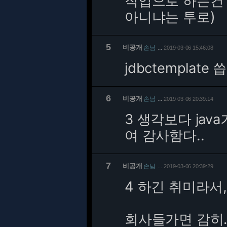
직업으로 하는건 
아니냐는 투로)
5
비공개
손님
2019-03-06 15:46:08
…
jdbctemplate
6
비공개
손님
2019-03-06 20:39:14
…
3 생각보다 j
여 감사함다..
7
비공개
손님
2019-03-06 20:39:29
…
4 하긴 취미라서, ㅋ
회사들가면 감히.