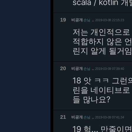
scala / kotl
19
비공개
손님
2019-03-08 22:15:23
…
저는 개인적으로 g
적합하지 않은 언
린지 알게 될거
20
비공개
손님
2019-03-09 07:39:40
…
18 앗 ㅋㅋ 그
린을 네이티브로 
들 많나요?
21
비공개
손님
2019-03-09 07:41:34
…
19 헉... 만줄