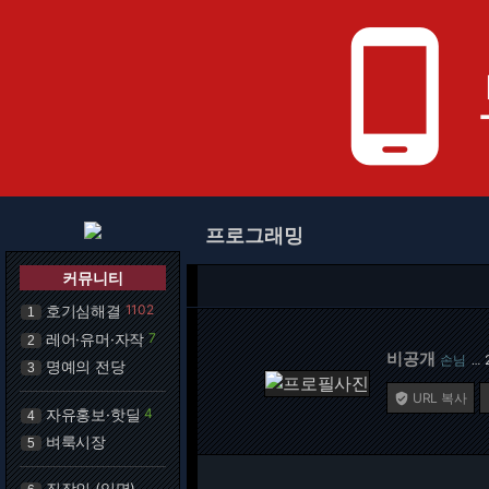
phone_android
프로그래밍
커뮤니티
호기심해결
1102
1
레어·유머·자작
7
2
비공개
손님
…
명예의 전당
3
URL 복사

자유홍보·핫딜
4
4
벼룩시장
5
직장인 (익명)