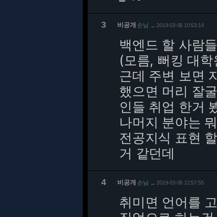
3
비공개
손님
2019-03-06 10:53:14
…
백엔드 할 사람들
(모름, 뻐킹 대학
근데 주변 보면 
했으면 머리 잘굴
인들 취업 한거 
나머지 분야는 뭐
전공지식 표현 할
거 같던데
4
비공개
손님
2019-03-06 12:57:55
…
취미면 언어를 