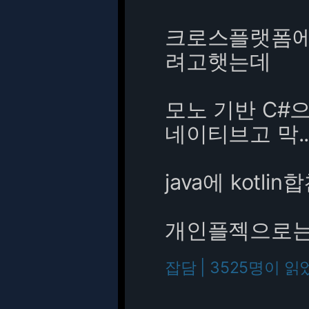
크로스플랫폼에
려고햇는데
모노 기반 C#으
네이티브고 막..
java에 kotlin
개인플젝으로는 
잡담 | 3525명이 읽