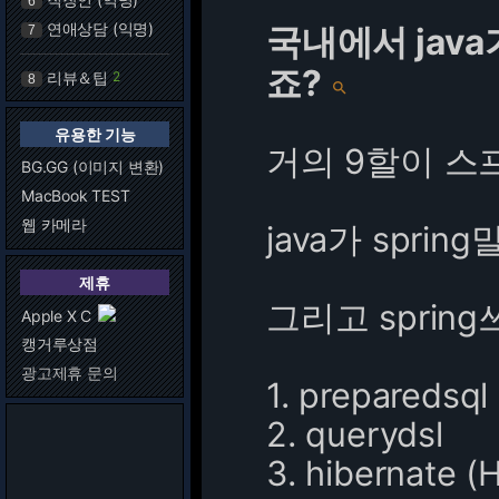
6
연애상담 (익명)
국내에서 jav
7
죠?
리뷰＆팁
2
8

유용한 기능
거의 9할이 스
BG.GG (이미지 변환)
MacBook TEST
웹 카메라
java가 spr
제휴
그리고 sprin
Apple X C
캥거루상점
광고제휴 문의
1. prepareds
2. querydsl
3. hibernate (