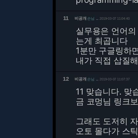
11
비공개
손님
2019-03-07 11:04:40
…
실무용은 언어의 
는게 최곱니다
1분만 구글링하면
내가 직접 삽질
12
비공개
손님
2019-03-07 11:07:37
…
11 맞습니다. 맞
금 코멍님 링크보
그래도 도저히 자
오토 몰다가 스틱 