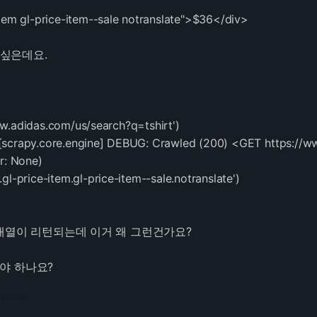
item gl-price-item--sale notranslate">$36</div>
 싶은데요.
w.adidas.com/us/search?q=tshirt')
[scrapy.core.engine] DEBUG: Crawled (200) <GET
https://w
r: None)
gl-price-item.gl-price-item--sale.notranslate')
 빈 배열이 리턴되는데 이거 왜 그런건가요?
써야 하나요?
73.216.76