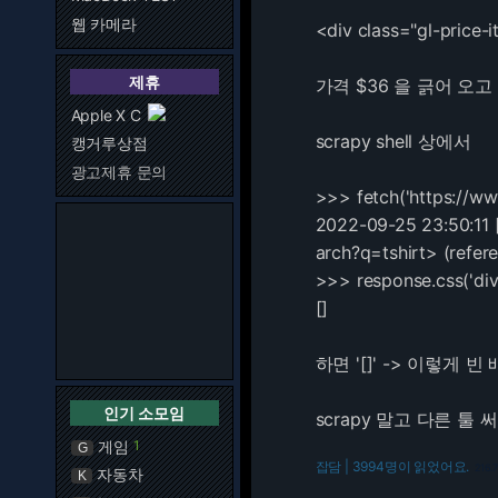
웹 카메라
<div class="gl-price-
제휴
가격 $36 을 긁어 오고
Apple X C
scrapy shell 상에서
캥거루상점
광고제휴 문의
>>> fetch('https://ww
2022-09-25 23:50:11 
arch?q=tshirt>
(refere
>>> response.css('div.
[]
하면 '[]' -> 이렇게
인기 소모임
scrapy 말고 다른 툴 
게임
1
G
잡담 | 3994명이 읽었어요.
216.
자동차
K