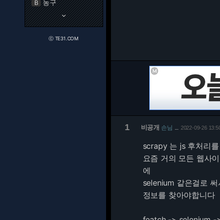
농구
B
keyboard_arrow_down
ⓒ TE31.COM
1
비공개
손님
2022-09-26 13:5
…
scrapy 는 js 후처
요즘 거의 모든 웹사이트
에
selenium 같은걸로 써
정보를 찾아야합니다
featch -> seleniu