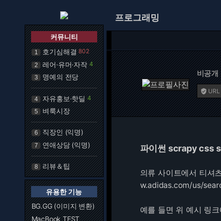
프로그래밍
커뮤니티
호기심해결
802
1
레어·유머·자작
4
2
비공개
명예의 전당
3
URL

자유홍보·핫딜
4
4
벼룩시장
5
직장인 (익명)
6
연애상담 (익명)
7
파이썬 scrapy css 
리뷰＆팁
8
의류 사이트에서 티셔츠 가
w.adidas.com/us/sear
유용한 기능
BG.GG (이미지 변환)
예를 들면 위 예시 링크에
MacBook TEST