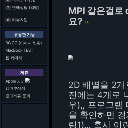
6
연애상담 (익명)
MPI 같은걸로 d
7
요?
리뷰＆팁
8

유용한 기능
BG.GG (이미지 변환)
MacBook TEST
웹 카메라
제휴
Apple X C
2D 배열을 2
캥거루상점
진에는 4개로 
광고제휴 문의
우),, 프로그
을 확인하면 경
림1)... 혹시