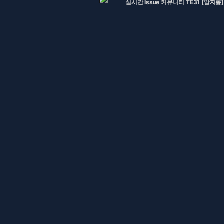
실시간 Issue 커뮤니티 TE31 [알지롱]