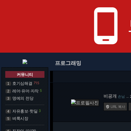
phone_android
프로그래밍
커뮤니티
호기심해결
715
1
레어·유머·자작
5
2
비공개
손님
…
명예의 전당
3
URL 복사

자유홍보·핫딜
3
4
벼룩시장
5
직장인 (익명)