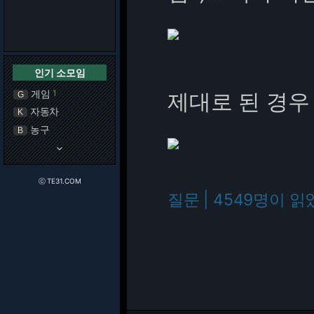
인기 소모임
게임
1
제대로 된 경우
G
자동차
K
농구
B
keyboard_arrow_down
ⓒ TE31.COM
질문 | 4549명이 읽