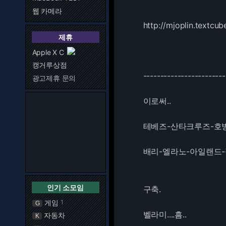
웹 카메라
http://mjoplin.textcu
제휴
Apple X C
캥거루상점
------------------------
광고제휴 문의
이로써..
테베즈-산타크루즈-호
배리-엘라노-아일랜드
인기 소모임
구축.
게임
1
G
벨라미....흠..
자동차
K