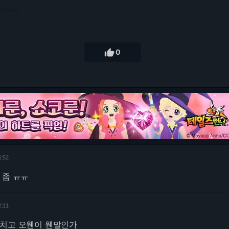
3.216.165

0
1:52
 좀 ㅠㅠ
2:11
테베즈를 놓치고 오웬이 웬말인가