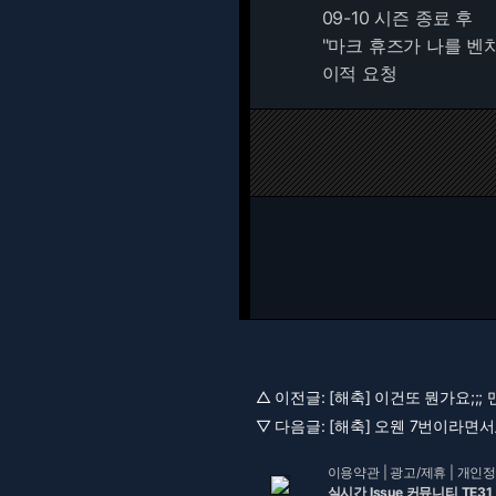
09-10 시즌 종료 후
"마크 휴즈가 나를 벤
이적 요청
△ 이전글:
[해축] 이건또 뭔가요;;;
▽ 다음글:
[해축] 오웬 7번이라면서요
이용약관
|
광고/제휴
|
개인정
실시간 Issue 커뮤니티 TE31