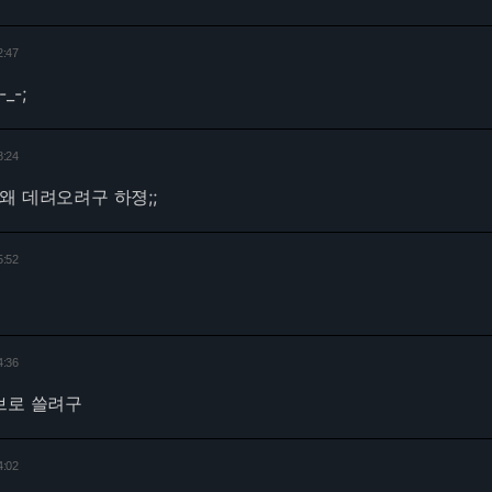
2:47
_-;
8:24
왜 데려오려구 하졍;;
5:52
4:36
브로 쓸려구
4:02