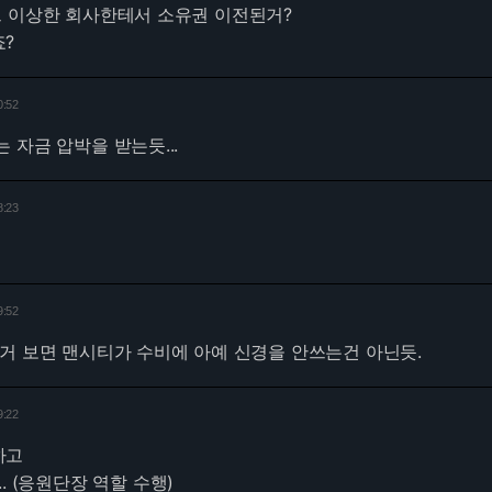
그 이상한 회사한테서 소유권 이전된거?
?
0:52
 자금 압박을 받는듯...
8:23
9:52
거 보면 맨시티가 수비에 아예 신경을 안쓰는건 아닌듯.
9:22
하고
. (응원단장 역할 수행)