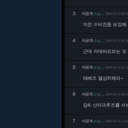
3
비공개
손님
2009-07-14 08:5
…
미친 수비진좀 보강해 -
4
비공개
손님
2009-07-14 09:3
…
근데 아데바요르는 또 
5
비공개
손님
2009-07-14 10:1
…
테베즈 열심히해라~
6
비공개
손님
2009-07-14 10:2
…
답4. 산타크루즈를 서
7
비공개
손님
2009-07-14 11:0
…