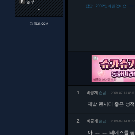
농구
B
잡담 | 2902명이 읽었어요.
216.7
keyboard_arrow_down
ⓒ TE31.COM
1
비공개
손님
2009-07-14 08:5
…
제발 맨시티 좋은 성적
2
비공개
손님
2009-07-14 08:5
…
아...............