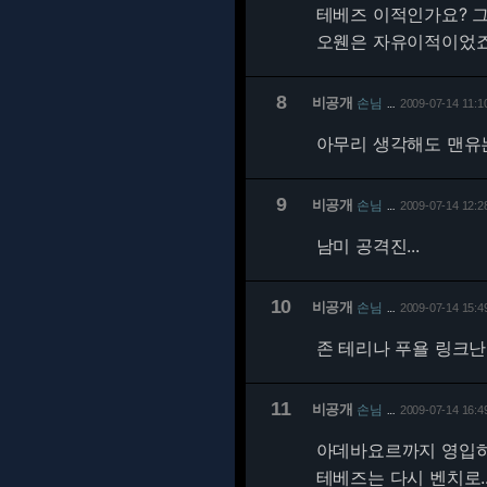
테베즈 이적인가요? 
오웬은 자유이적이었죠
8
비공개
손님
2009-07-14 11:1
…
아무리 생각해도 맨유는
9
비공개
손님
2009-07-14 12:2
…
남미 공격진...
10
비공개
손님
2009-07-14 15:4
…
존 테리나 푸욜 링크난
11
비공개
손님
2009-07-14 16:4
…
아데바요르까지 영입
테베즈는 다시 벤치로..