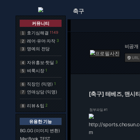
축구
커뮤니티
호기심해결
1149
1
레어·유머·자작
3
2
비공개
명예의 전당
3
URL

자유홍보·핫딜
3
4
벼룩시장
1
5
직장인 (익명)
1
6
연애상담 (익명)
7
[축구] 테베즈, 맨시
리뷰＆팁
2
8
첨부파일 #1
유용한 기능
http://sports.chosu
BG.GG (이미지 변환)
m
MacBook TEST