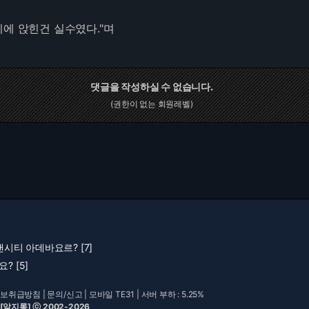
치에 앉힌건 실수였다."며
댓글을 작성하실 수 없습니다.
(권한이 없는 회원레벨)
 맨시티 아데바요르? [7]
? [5]
보취급방침
|
문의/신고
|
모바일 TE31
| 서버 부하 : 5.25%
 [알지롱] ⓒ 2002-2026