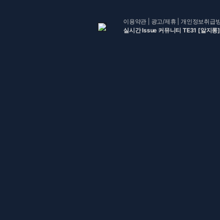
이용약관
|
광고/제휴
|
개인정보취급
실시간 Issue 커뮤니티 TE31 [알지롱]