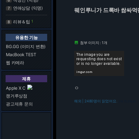
6
연애상담 (익명)
7
웨인루니가 드록바 쌈싸먹던
리뷰＆팁
1
8
유용한 기능
첨부 이미지 : 1개

BG.GG (이미지 변환)
MacBook TEST
웹 카메라
제휴
ㅇ
Apple X C
캥거루상점
해외 | 2480명이 읽었어요.
216.73.216.24
광고제휴 문의