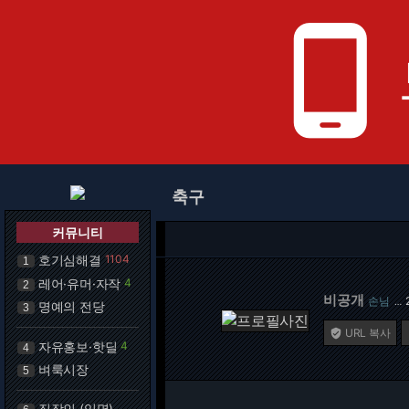
phone_android
축구
커뮤니티
호기심해결
1104
1
레어·유머·자작
4
2
비공개
손님
…
명예의 전당
3
URL 복사

자유홍보·핫딜
4
4
벼룩시장
5
직장인 (익명)