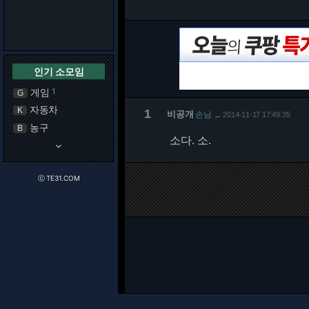
인기 소모임
게임
1
G
자동차
K
1
비공개
손님
2014-11-17 17:49:35
…
농구
B
소다. 소.
keyboard_arrow_down
ⓒ TE31.COM