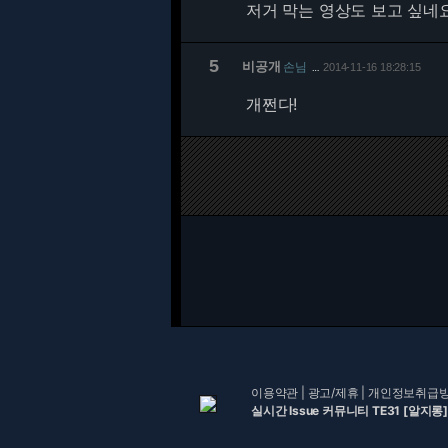
저거 막는 영상도 보고 싶네요
5
비공개
손님
2014-11-16 18:28:15
…
개쩐다!
이용약관
|
광고/제휴
|
개인정보취급
실시간 Issue 커뮤니티 TE31 [알지롱]