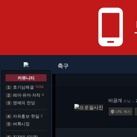
phone_android
축구
커뮤니티
호기심해결
1094
1
레어·유머·자작
4
2
비공개
손님
…
명예의 전당
3
URL 복사

자유홍보·핫딜
3
4
벼룩시장
5
직장인 (익명)