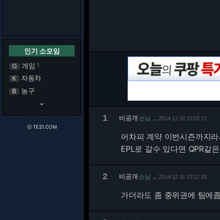
인기 소모임
게임
1
G
자동차
K
농구
B
keyboard_arrow_down
1
비공개
손님
2014-12-10 22:03:17
…
ⓒ TE31.COM
어차피 계약 이번시즌까지라
EPL로 갈수 있다면 QPR
2
비공개
손님
2014-12-10 22:12:18
…
가더라도 좀 중위권에 팀에좀.