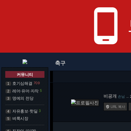
phone_android
축구
커뮤니티
호기심해결
709
1
레어·유머·자작
5
2
비공개
손님
…
명예의 전당
3
URL 복사

자유홍보·핫딜
3
4
벼룩시장
5
직장인 (익명)