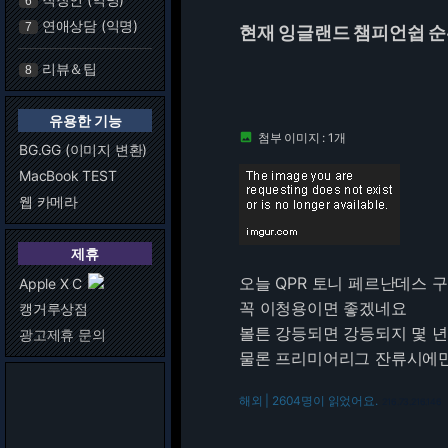
6
연애상담 (익명)
7
현재 잉글랜드 챔피언쉽 
리뷰＆팁
8
유용한 기능
첨부 이미지 : 1개

BG.GG (이미지 변환)
MacBook TEST
웹 카메라
제휴
오늘 QPR 토니 페르난데스 구
Apple X C
꼭 이청용이면 좋겠네요
캥거루상점
볼튼 강등되면 강등되지 몇 년
광고제휴 문의
물론 프리미어리그 잔류시에만
해외 | 2604명이 읽었어요.
216.73.216.146