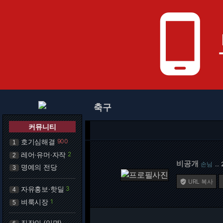
phone_android
축구
커뮤니티
호기심해결
900
1
레어·유머·자작
2
2
비공개
손님
…
명예의 전당
3
URL 복사

자유홍보·핫딜
3
4
벼룩시장
1
5
직장인 (익명)