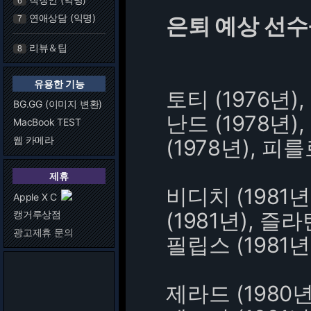
6
연애상담 (익명)
은퇴 예상 선수들
7
리뷰＆팁
8
유용한 기능
토티 (1976년),
BG.GG (이미지 변환)
난드 (1978년),
MacBook TEST
웹 카메라
(1978년), 피를
제휴
비디치 (1981년)
Apple X C
(1981년), 즐
캥거루상점
광고제휴 문의
필립스 (1981년
제라드 (1980년)