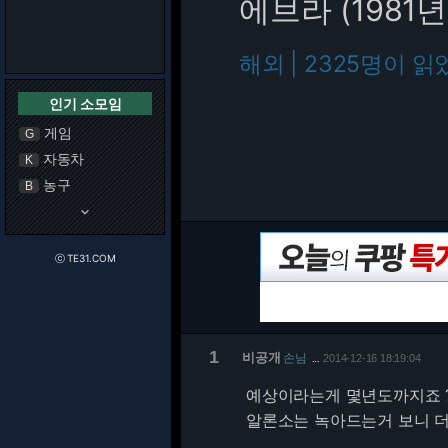
에브라 (1981년
해외 | 2325명이 읽
인기 소모임
게임
G
자동차
K
농구
B
keyboard_arrow_down
ⓒ TE31.COM
1
비공개
손님
2014-12-16 18:19:04
…
예상이라는게 몇년도까지죠 
알론소는 녹아드는거 보니 