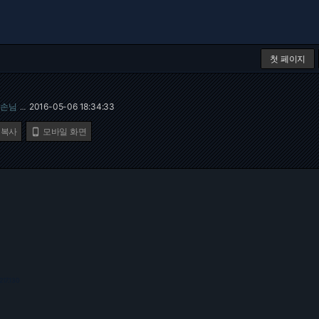
첫 페이지
손님
2016-05-06 18:34:33
…
 복사
모바일 화면

217.130