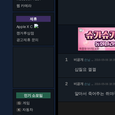
웹 카메라
제휴
Apple X C
캥거루상점
광고제휴 문의
1
비공개
손님
2016-05-06 18:3
…
삽질요 껄껄
2
비공개
손님
2016-05-06 18:3
…
알아서 죽어주는 쥐야
인기 소모임
게임
G
자동차
K