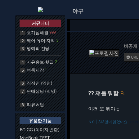
야구
커뮤니티
호기심해결
999
1
레어·유머·자작
3
2
비공개
명예의 전당
3
URL

자유홍보·핫딜
2
4
벼룩시장
1
5
직장인 (익명)
6
연애상담 (익명)
7
?? 쟤들 뭐함

리뷰＆팁
8
이건 또 뭐야;;;
유용한 기능
ＮＣ | 813명이 읽었어요.
216.73.
BG.GG (이미지 변환)
MacBook TEST