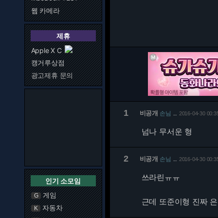
웹 카메라
제휴
Apple X C
캥거루상점
광고제휴 문의
1
비공개
손님
2016-04-30 00:3
…
넘나 무서운 형
2
비공개
손님
2016-04-30 00:3
…
쓰라린ㅠㅠ
인기 소모임
게임
G
근데 또준이형 진짜 은
자동차
K