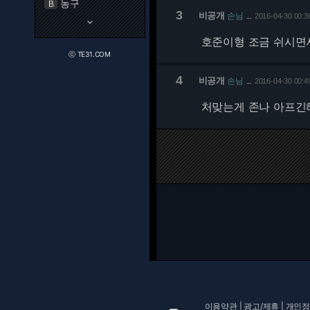
농구
B
3
비공개
손님
2016-04-30 00:3
…
keyboard_arrow_down
호준이형 조금 쉬시면
ⓒ TE31.COM
4
비공개
손님
2016-04-30 00:4
…
처맞는게 존나 아프긴해
이용약관
|
광고/제휴
|
개인정