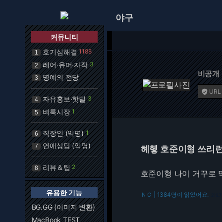
야구
커뮤니티
호기심해결
1188
1
레어·유머·자작
3
2
비공개
명예의 전당
3
URL

자유홍보·핫딜
3
4
벼룩시장
1
5
직장인 (익명)
1
6
연애상담 (익명)
7
헤헿 호준이형 쓰리런
리뷰＆팁
2
8
호준이형 나이 거꾸로 
유용한 기능
ＮＣ | 1384명이 읽었어요.
216.7
BG.GG (이미지 변환)
MacBook TEST