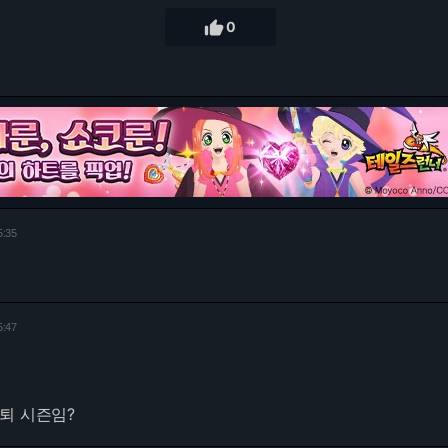

0
5:35
5:47
퇴 시즌임?