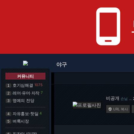
phone_android
야구
커뮤니티
호기심해결
1075
1
레어·유머·자작
7
2
비공개
손님
…
명예의 전당
3
URL 복사

자유홍보·핫딜
4
4
벼룩시장
5
직장인 (익명)