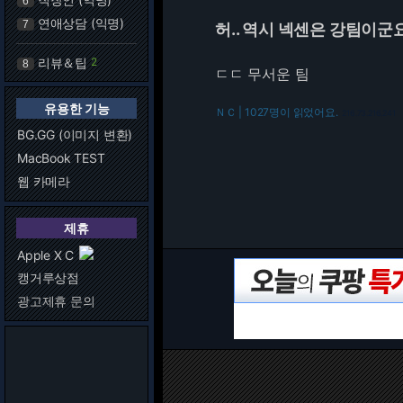
6
연애상담 (익명)
7
허.. 역시 넥센은 강팀이군
리뷰＆팁
2
8
ㄷㄷ 무서운 팀
유용한 기능
ＮＣ | 1027명이 읽었어요.
216.73.216.241
BG.GG (이미지 변환)
MacBook TEST
웹 카메라
제휴
Apple X C
캥거루상점
광고제휴 문의