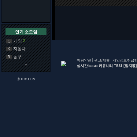
인기 소모임
게임
2
G
자동차
K
농구
B
이용약관
|
광고/제휴
|
개인정보취급
keyboard_arrow_down
실시간 Issue 커뮤니티 TE31 [알지롱]
ⓒ TE31.COM