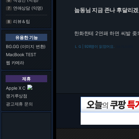
6
연애상담 (익명)
7
눕동님 지금 존나 후달리겠
리뷰＆팁
8
한화한테 2연패 하면 씨발 
유용한 기능
BG.GG (이미지 변환)
ＬＧ | 926명이 읽었어요.
216.73.217.174
MacBook TEST
웹 카메라
제휴
Apple X C
캥거루상점
광고제휴 문의