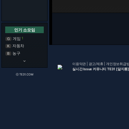
인기 소모임
게임
1
G
자동차
K
농구
B
keyboard_arrow_down
이용약관
|
광고/제휴
|
개인정보취급
실시간 Issue 커뮤니티 TE31 [알지롱]
ⓒ TE31.COM