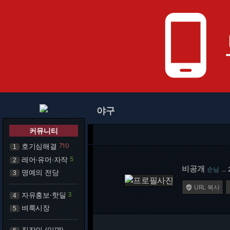
phone_android
야구
커뮤니티
호기심해결
710
1
레어·유머·자작
5
2
비공개
손님
…
명예의 전당
3
URL 복사

자유홍보·핫딜
3
4
벼룩시장
5
직장인 (익명)