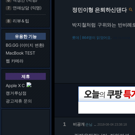
6
연애상담 (익명)
7
정민이형 은퇴하신댄다

리뷰＆팁
8
박지철처럼 구위와는 반비례로
유용한 기능
롯데 | 864명이 읽었어요.
216.73.216.158
BG.GG (이미지 변환)
MacBook TEST
웹 카메라
제휴
Apple X C
캥거루상점
광고제휴 문의
1
비공개
손님
2018-08-04 23:38:18
…