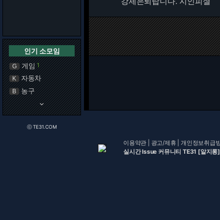
강제은퇴랍니다. 지인피셜
인기 소모임
게임
1
G
자동차
K
농구
B
keyboard_arrow_down
ⓒ TE31.COM
이용약관
|
광고/제휴
|
개인정보취급
실시간 Issue 커뮤니티 TE31 [알지롱]