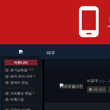
phone_android
야구
커뮤니티
호기심해결
709
1
레어·유머·자작
5
2
비공개
손님
…
명예의 전당
3
URL 복사

자유홍보·핫딜
3
4
벼룩시장
5
직장인 (익명)