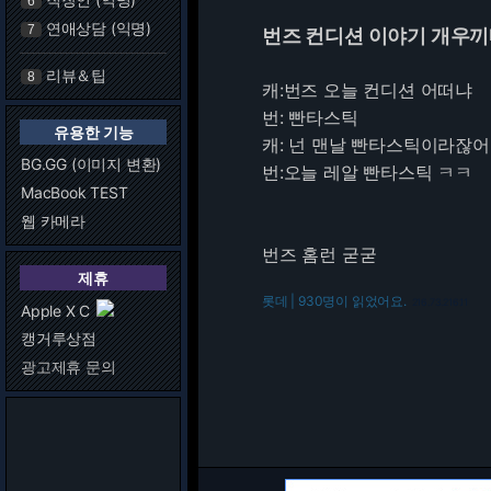
6
연애상담 (익명)
7
번즈 컨디션 이야기 개우
리뷰＆팁
8
캐:번즈 오늘 컨디션 어떠냐
번: 빤타스틱
유용한 기능
캐: 넌 맨날 빤타스틱이라잖어
BG.GG (이미지 변환)
번:오늘 레알 빤타스틱 ㅋㅋ
MacBook TEST
웹 카메라
번즈 홈런 굳굳
제휴
롯데 | 930명이 읽었어요.
216.73.216.11
Apple X C
캥거루상점
광고제휴 문의