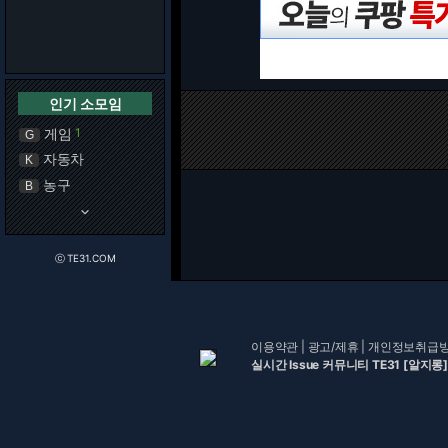
인기 소모임
게임
1
G
자동차
K
농구
B
keyboard_arrow_down
ⓒ TE31.COM
이용약관
|
광고/제휴
|
개인정보취급
실시간 Issue 커뮤니티 TE31 [알지롱]