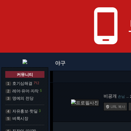
phone_android
야구
커뮤니티
호기심해결
712
1
레어·유머·자작
5
2
비공개
손님
…
명예의 전당
3
URL 복사

자유홍보·핫딜
3
4
벼룩시장
5
직장인 (익명)