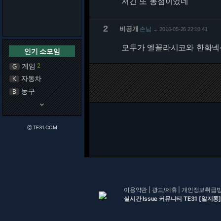
저긴 또 동점이었네
2
비공개
손님
2016-05-26 22:10:41
…
모두가 엘꼴라시코와 한화넥
인기 소모임
게임
2
G
자동차
K
농구
B
keyboard_arrow_down
ⓒ TE31.COM
이용약관
|
광고/제휴
|
개인정보취급
실시간 Issue 커뮤니티 TE31 [알지롱]