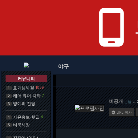
phone_android
야구
커뮤니티
호기심해결
1059
1
레어·유머·자작
7
2
비공개
손님
…
명예의 전당
3
URL 복사

자유홍보·핫딜
4
4
벼룩시장
5
직장인 (익명)