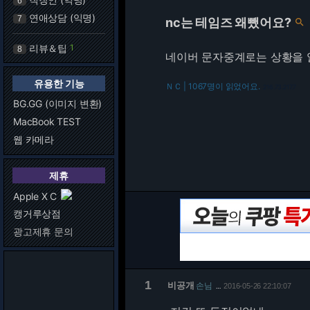
6
연애상담 (익명)
7
nc는 테임즈 왜뺐어요?

리뷰＆팁
1
8
네이버 문자중계로는 상황을 
유용한 기능
ＮＣ | 1067명이 읽었어요.
216.73.217.7
BG.GG (이미지 변환)
MacBook TEST
웹 카메라
제휴
Apple X C
캥거루상점
광고제휴 문의
1
비공개
손님
2016-05-26 22:10:07
…