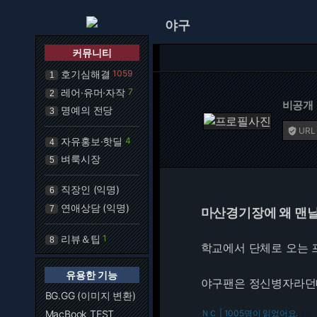
야구
커뮤니티
호기심해결
1059
1
레어·유머·자작
7
2
비공개
명예의 전당
3
URL

자유홍보·핫딜
4
4
벼룩시장
5
직장인 (익명)
6
연애상담 (익명)
7
마산경기장에 왜 맨날
리뷰＆팁
1
8
학교에서 단체로 오는 
유용한 기능
야구팬은 정신병자라던데
BG.GG (이미지 변환)
MacBook TEST
ＮＣ | 1005명이 읽었어요.
216.7