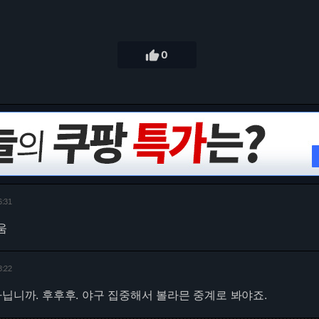

0
6:31
움
8:22
아닙니까. 후후후. 야구 집중해서 볼라믄 중계로 봐야죠.