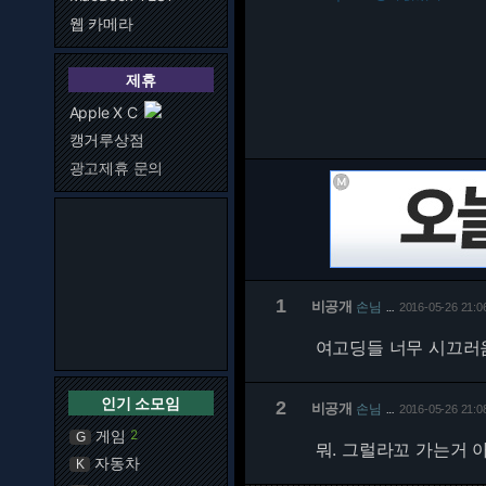
웹 카메라
제휴
Apple X C
캥거루상점
광고제휴 문의
1
비공개
손님
2016-05-26 21:0
…
여고딩들 너무 시끄러
인기 소모임
2
비공개
손님
2016-05-26 21:0
…
게임
2
G
뭐. 그럴라꼬 가는거 
자동차
K