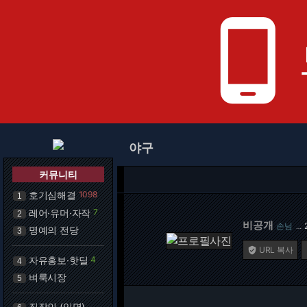
phone_android
야구
커뮤니티
호기심해결
1098
1
레어·유머·자작
7
2
비공개
손님
…
명예의 전당
3
URL 복사

자유홍보·핫딜
4
4
벼룩시장
5
직장인 (익명)