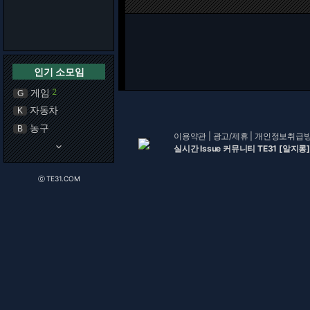
인기 소모임
게임
2
G
자동차
K
농구
B
이용약관
|
광고/제휴
|
개인정보취급
keyboard_arrow_down
실시간 Issue 커뮤니티 TE31 [알지롱]
ⓒ TE31.COM