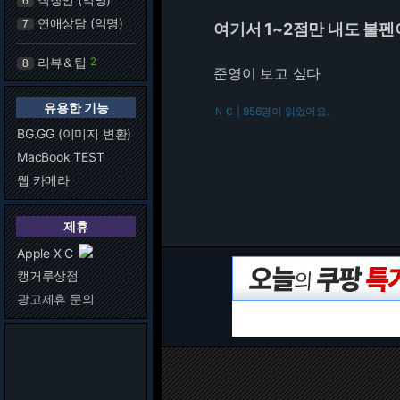
6
연애상담 (익명)
7
여기서 1~2점만 내도 불
리뷰＆팁
2
8
준영이 보고 싶다
유용한 기능
ＮＣ | 956명이 읽었어요.
216.73.217.51
BG.GG (이미지 변환)
MacBook TEST
웹 카메라
제휴
Apple X C
캥거루상점
광고제휴 문의