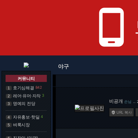
phone_android
야구
커뮤니티
호기심해결
842
1
레어·유머·자작
3
2
비공개
손님
…
명예의 전당
3
URL 복사

자유홍보·핫딜
4
4
벼룩시장
5
직장인 (익명)