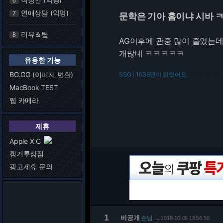
6
연애상담 (익명)
7
문학은 기아 홈이냐 시바 
리뷰＆팁
8
AG이후에 관중 많이 줄었는
개많네 ㅋㅋㅋㅋㅋ
유용한 기능
BG.GG (이미지 변환)
SSG | 1036명이 읽었어요.
216.73.216.192
MacBook TEST
웹 카메라
제휴
Apple X C
캥거루상점
광고제휴 문의
1
비공개
손님
2018-10-06 18:56:50
…