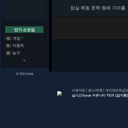
잠실 목동 문학 원래 기아홈
인기 소모임
게임
1
G
자동차
K
농구
B
keyboard_arrow_down
ⓒ TE31.COM
이용약관
|
광고/제휴
|
개인정보취급
실시간 Issue 커뮤니티 TE31 [알지롱]