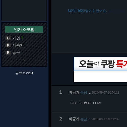
SSG | 1620명이 읽었어요.
216.73.217.145
인기 소모임
게임
1
G
자동차
K
농구
B
keyboard_arrow_down
ⓒ TE31.COM
1
비공개
손님
2018-09-17 10:30:11
…
ㅁㄴㅇㅎㅁㅇㄶ
2
비공개
손님
2018-09-17 10:38:32
…