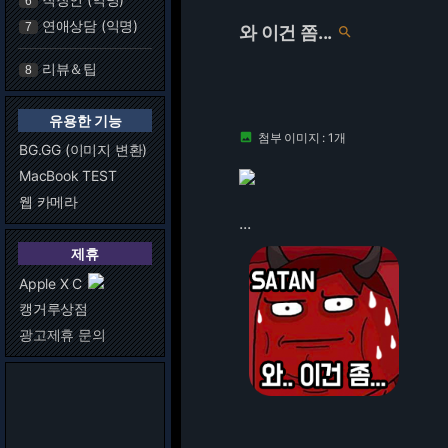
6
연애상담 (익명)
7
와 이건 쫌...

리뷰＆팁
8
유용한 기능
첨부 이미지 : 1개

BG.GG (이미지 변환)
MacBook TEST
웹 카메라
...
제휴
Apple X C
캥거루상점
광고제휴 문의