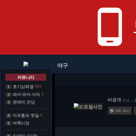
phone_android
야구
커뮤니티
호기심해결
842
1
레어·유머·자작
3
2
비공개
손님
…
명예의 전당
3
URL 복사

자유홍보·핫딜
4
4
벼룩시장
5
직장인 (익명)