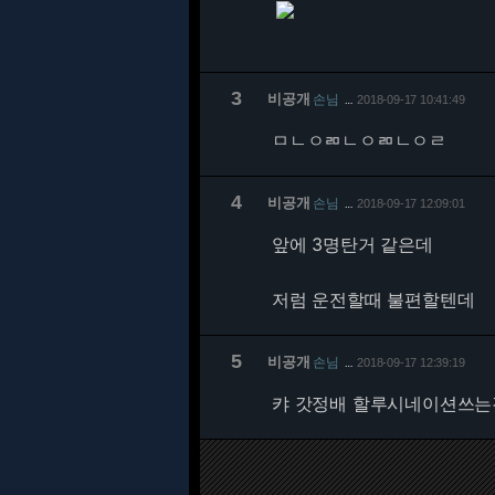
3
비공개
손님
2018-09-17 10:41:49
…
ㅁㄴㅇㄻㄴㅇㄻㄴㅇㄹ
4
비공개
손님
2018-09-17 12:09:01
…
앞에 3명탄거 같은데
저럼 운전할때 불편할텐데
5
비공개
손님
2018-09-17 12:39:19
…
캬 갓정배 할루시네이션쓰