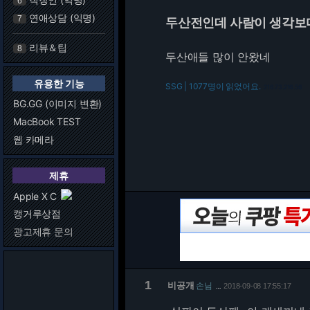
6
연애상담 (익명)
7
두산전인데 사람이 생각보
리뷰＆팁
8
두산애들 많이 안왔네
유용한 기능
SSG | 1077명이 읽었어요.
216.73.216.56
BG.GG (이미지 변환)
MacBook TEST
웹 카메라
제휴
Apple X C
캥거루상점
광고제휴 문의
1
비공개
손님
2018-09-08 17:55:17
…