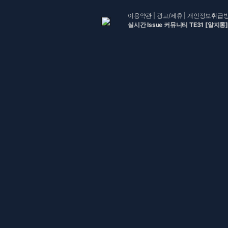
이용약관
|
광고/제휴
|
개인정보취급
실시간 Issue 커뮤니티 TE31 [알지롱]