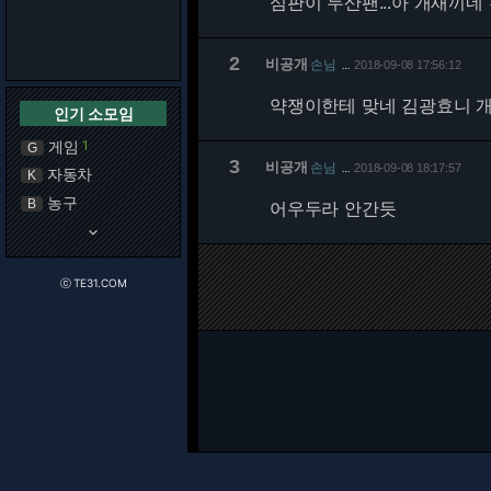
심판이 두산팬...아 개새끼네
2
비공개
손님
2018-09-08 17:56:12
…
약쟁이한테 맞네 김광효니 
인기 소모임
게임
1
G
3
비공개
손님
2018-09-08 18:17:57
…
자동차
K
농구
B
어우두라 안간듯
keyboard_arrow_down
ⓒ TE31.COM