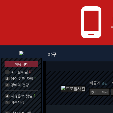
phone_android
야구
커뮤니티
호기심해결
844
1
레어·유머·자작
3
2
비공개
손님
…
명예의 전당
3
URL 복사

자유홍보·핫딜
4
4
벼룩시장
5
직장인 (익명)