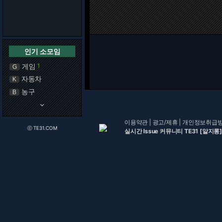
인기 소모임
게임
1
G
자동차
K
농구
B
keyboard_arrow_down
이용약관
|
광고/제휴
|
개인정보취급
ⓒ TE31.COM
실시간 Issue 커뮤니티 TE31 [알지롱]