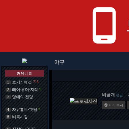
phone_android
야구
커뮤니티
호기심해결
716
1
레어·유머·자작
5
2
비공개
손님
…
명예의 전당
3
URL 복사

자유홍보·핫딜
3
4
벼룩시장
5
직장인 (익명)