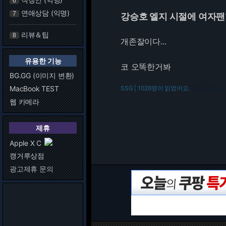
6
연애상담 (익명)
7
강승호 엘지 시절에 여자팬
리뷰＆팁
8
개존잘이다...
유용한 기능
코 오똑한거봐
BG.GG (이미지 변환)
MacBook TEST
SSG | 1026명이 읽었어요.
216.73.216.105
웹 카메라
제휴
Apple X C
캥거루상점
광고제휴 문의