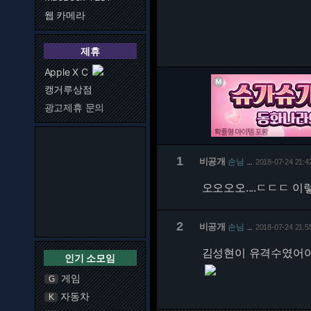
웹 카메라
제휴
Apple X C
캥거루상점
광고제휴 문의
1
비공개
손님
2018-07-24 21:4
…
오오오오....ㄷㄷㄷ 
2
비공개
손님
2018-07-24 21:5
…
김성현이 유격수였어
인기 소모임
게임
G
자동차
K