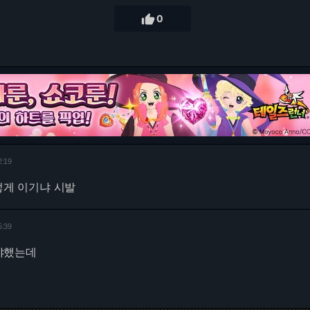

0
2:19
이렇게 이기냐 시발
5:39
야했는데