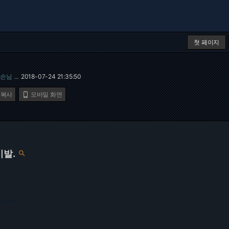
첫 페이지
손님
2018-07-24 21:35:50
…
 복사
모바일 화면

시발.

3.217.145