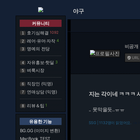
야구
커뮤니티
호기심해결
1092
1
레어·유머·자작
4
2
비공개
명예의 전당
3
URL

자유홍보·핫딜
3
4
벼룩시장
5
직장인 (익명)
6
연애상담 (익명)
7
지는 각이네 ㅋㅋㅋ 
리뷰＆팁
1
8
.. 못막을듯..ㅠㅠ
유용한 기능
SSG | 1132명이 읽었어요.
216.7
BG.GG (이미지 변환)
MacBook TEST