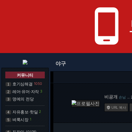
phone_android
야구
커뮤니티
호기심해결
1050
1
레어·유머·자작
3
2
비공개
손님
…
명예의 전당
3
URL 복사

자유홍보·핫딜
2
4
벼룩시장
1
5
직장인 (익명)