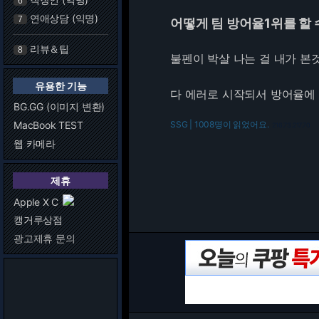
6
연애상담 (익명)
7
어떻게 팀 방어율1위를 할 수
리뷰＆팁
8
불펜이 박살 나는 걸 내가 본것
유용한 기능
다 에러로 시작되서 방어율에 
BG.GG (이미지 변환)
MacBook TEST
SSG | 1008명이 읽었어요.
216.73.217.70
웹 카메라
제휴
Apple X C
캥거루상점
광고제휴 문의