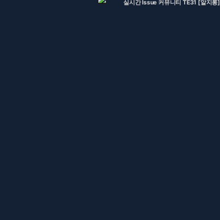
실시간 Issue 커뮤니티 TE31 [알지롱]