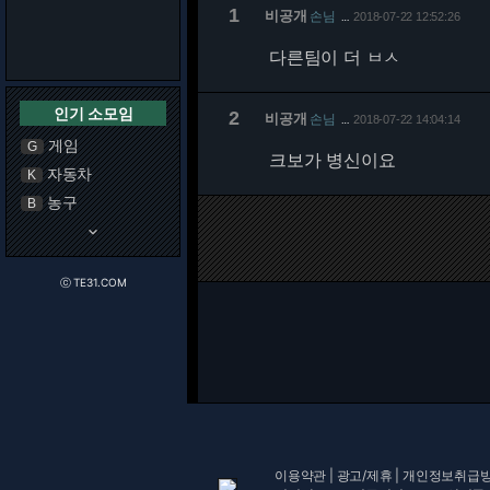
1
비공개
손님
2018-07-22 12:52:26
…
다른팀이 더 ㅂㅅ
인기 소모임
2
비공개
손님
2018-07-22 14:04:14
…
게임
G
크보가 병신이요
자동차
K
농구
B
keyboard_arrow_down
ⓒ TE31.COM
이용약관
|
광고/제휴
|
개인정보취급