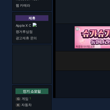
웹 카메라
제휴
Apple X C
캥거루상점
광고제휴 문의
인기 소모임
게임
1
G
자동차
K