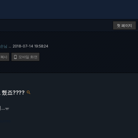
첫 페이지
손님
2018-07-14 19:58:24
…
 복사
모바일 화면

했죠????

..ㅠ
3.217.172