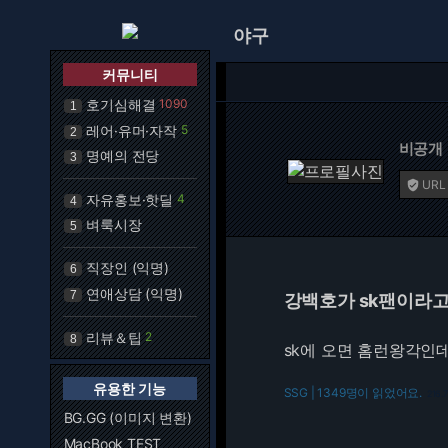
야구
커뮤니티
호기심해결
1090
1
레어·유머·자작
5
2
비공개
명예의 전당
3
URL

자유홍보·핫딜
4
4
벼룩시장
5
직장인 (익명)
6
연애상담 (익명)
7
강백호가 sk팬이라고 
리뷰＆팁
2
8
sk에 오면 홈런왕각인데.
유용한 기능
SSG | 1349명이 읽었어요.
216.7
BG.GG (이미지 변환)
MacBook TEST