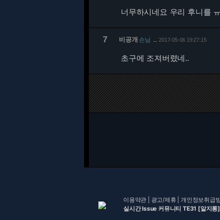
너무하시네요 우리 후니를 
7
비공개
손님
2017-05-06 19:27:15
…
초구에 조져버렸네..
이용약관
|
광고/제휴
|
개인정보취급
실시간 Issue 커뮤니티 TE31 [알지롱]