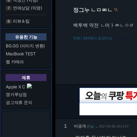
6
연애상담 (익명)
7
정그누 ㄴㅁㄻㄴ

리뷰＆팁
8
백투백 역전 ㄴ머ㅏㄻㄴㅇㄹ
유용한 기능
한화 | 994명이 읽었어요.
216.73.217.15
BG.GG (이미지 변환)
MacBook TEST
웹 카메라
제휴
Apple X C
캥거루상점
광고제휴 문의
1
비공개
손님
2017-05-06 19:14:07
…