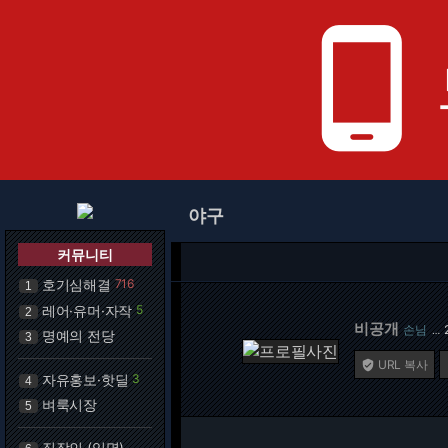
phone_android
야구
커뮤니티
호기심해결
716
1
레어·유머·자작
5
2
비공개
손님
…
명예의 전당
3
URL 복사

자유홍보·핫딜
3
4
벼룩시장
5
직장인 (익명)