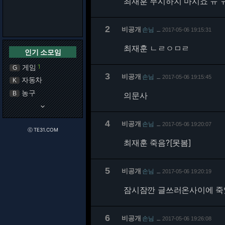
최재훈 무시하지 마시죠 ㅠ 
2
비공개
손님
2017-05-06 19:15:31
…
최재훈 ㄴㄹㅇㅁㄹ
인기 소모임
게임
1
G
3
비공개
손님
2017-05-06 19:15:45
…
자동차
K
농구
B
의문사
keyboard_arrow_down
4
비공개
손님
2017-05-06 19:20:07
…
ⓒ TE31.COM
최재훈 죽음?[못봄]
5
비공개
손님
2017-05-06 19:20:19
…
잠시잠깐 글쓰러온사이에 죽었
6
비공개
손님
2017-05-06 19:26:08
…