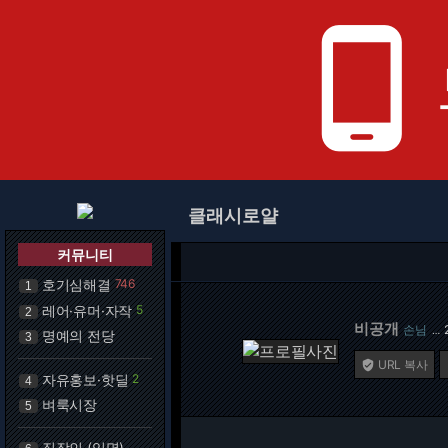
phone_android
클래시로얄
커뮤니티
호기심해결
746
1
레어·유머·자작
5
2
비공개
손님
…
명예의 전당
3
URL 복사

자유홍보·핫딜
2
4
벼룩시장
5
직장인 (익명)