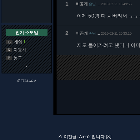
1
비공개
손님
2016-02-21 18:49:56
…
이제 50명 다 차버려서 ㅠ
인기 소모임
2
비공개
손님
2016-02-21 20:33:10
…
게임
1
G
저도 들어가려고 봤더니 이미
자동차
K
농구
B
keyboard_arrow_down
ⓒ TE31.COM
△ 이전글:
Area2 입니다 [8]