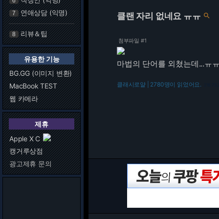
6
연애상담 (익명)
7
클랜 자리 없네요 ㅠㅠ

리뷰＆팁
8
첨부파일 #1
유용한 기능
마법의 단어를 외쳤는데...ㅠ
BG.GG (이미지 변환)
클래시로얄 | 2780명이 읽었어요.
MacBook TEST
216.73.
웹 카메라
제휴
Apple X C
캥거루상점
광고제휴 문의