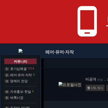
phone_android
레어·유머·자작
커뮤니티
호기심해결
1104
1
레어·유머·자작
4
2
비공개
손님
…
명예의 전당
3
URL 복사

자유홍보·핫딜
4
4
벼룩시장
5
직장인 (익명)