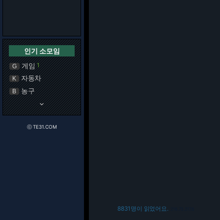
인기 소모임
게임
1
G
자동차
K
농구
B
keyboard_arrow_down
ⓒ TE31.COM
8831명이 읽었어요.
216.73.217.8