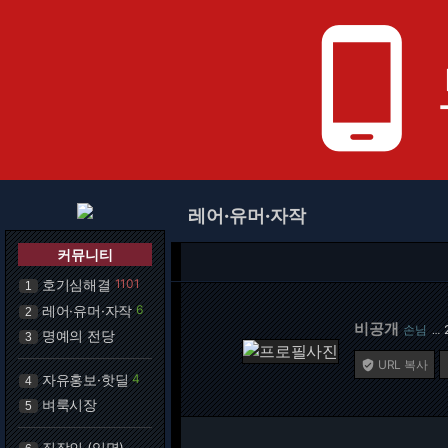
phone_android
레어·유머·자작
커뮤니티
호기심해결
1101
1
레어·유머·자작
6
2
비공개
손님
…
명예의 전당
3
URL 복사

자유홍보·핫딜
4
4
벼룩시장
5
직장인 (익명)