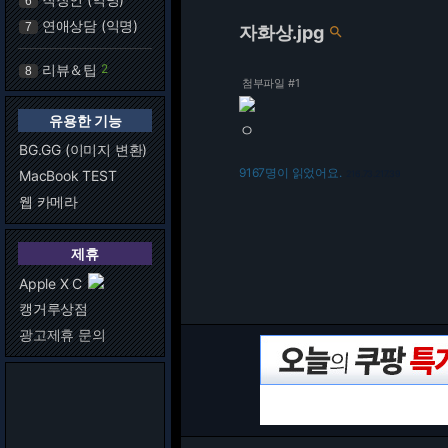
6
연애상담 (익명)
7
자화상.jpg

리뷰＆팁
2
8
첨부파일 #1
유용한 기능
ㅇ
BG.GG (이미지 변환)
9167명이 읽었어요.
MacBook TEST
216.73.217.39
웹 카메라
제휴
Apple X C
캥거루상점
광고제휴 문의