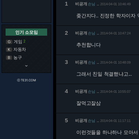
1
비공개
손님
2014-04-01 10:46:49
…
좆간지다.. 진정한 학자이자
인기 소모임
2
비공개
손님
2014-04-01 10:47:24
…
게임
2
G
추천합니다
자동차
K
농구
B
3
비공개
손님
2014-04-01 10:48:09
…
keyboard_arrow_down
그래서 친일 척결했냐고...
ⓒ TE31.COM
4
비공개
손님
2014-04-01 10:55:07
…
잘먹고잘삼
5
비공개
손님
2014-04-01 11:17:11
…
이런것들을 하나하나 모아서