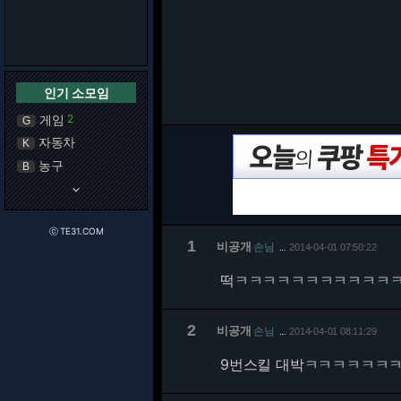
인기 소모임
게임
2
G
자동차
K
농구
B
keyboard_arrow_down
ⓒ TE31.COM
1
비공개
손님
2014-04-01 07:50:22
…
떡ㅋㅋㅋㅋㅋㅋㅋㅋㅋㅋㅋ
2
비공개
손님
2014-04-01 08:11:29
…
9번스킬 대박ㅋㅋㅋㅋㅋㅋ