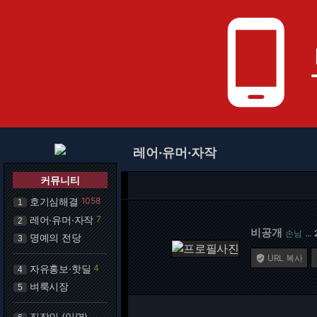
phone_android
레어·유머·자작
커뮤니티
호기심해결
1058
1
레어·유머·자작
7
2
비공개
손님
…
명예의 전당
3
URL 복사

자유홍보·핫딜
4
4
벼룩시장
5
직장인 (익명)