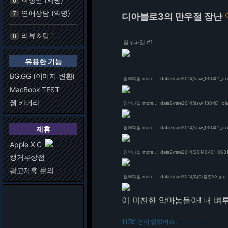
6
연애상담 (익명)
7
디아블로3의 만우절 장난
리뷰＆팁
1
8
첨부파일 #1
유용한 기능
BG.GG (이미지 변환)
첨부파일 more.. : data2/rare2014/ssw_130401_dia
MacBook TEST
웹 카메라
첨부파일 more.. : data2/rare2014/ssw_130401_dia
제휴
첨부파일 more.. : data2/rare2014/ssw_130401_dia
Apple X C
첨부파일 more.. : data2/rare2014/20140401_0631
캥거루상점
광고제휴 문의
첨부파일 more.. : data2/rare2014/디아블로33.jpg
이 미천한 악마놈들아! 내 벼루
11781명이 읽었어요.
216.73.216.123