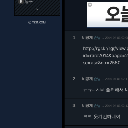
농구
B
keyboard_arrow_down
ⓒ TE31.COM
1
비공개
손님
2014-04-01 02:0
…
http://rgr.kr/rgr/view
id=rare2014&page=
sc=asc&no=2550
2
비공개
손님
2014-04-01 02:1
…
ㅠㅠ...ㅅㅂ 술취해서 
3
비공개
손님
2014-04-01 02:1
…
ㅋㅋ 웃기긴하네여