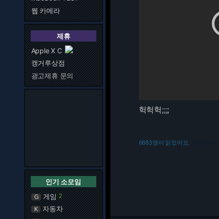
웹 카메라
제휴
Apple X C
캥거루상점
광고제휴 문의
헉헉헉;;;;
6883명이 읽었어요.
216.73.216.57
인기 소모임
게임
2
G
자동차
K