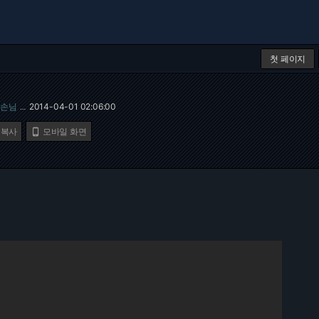
첫 페이지
손님
2014-04-01 02:06:00
…
 복사
모바일 화면
