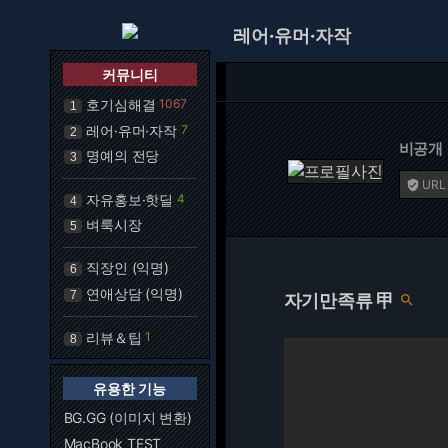
레어·유머·자작
커뮤니티
호기심해결
1067
1
레어·유머·자작
7
2
비공개
명예의 전당
3
URL

자유홍보·핫딜
4
4
벼룩시장
5
직장인 (익명)
6
연애상담 (익명)
7
자기만족류 甲

리뷰＆팁
1
8
유용한 기능
BG.GG (이미지 변환)
MacBook TEST