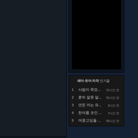
레어·유머·자작
인기글
사람이 죽었는데 드립 치는건 좀 아닌듯
1
12시간 전
흔히 잘못 알고있는 행주대첩의 실체
2
10시간 전
연돈 까는 유튜브 댓글
3
3시간 전
한여름 코인 세탁소에서 목격했던 사건.manhwa
4
1시간 전
여중고딩들 사이에 핫하다는 집사카페
5
16시간 전