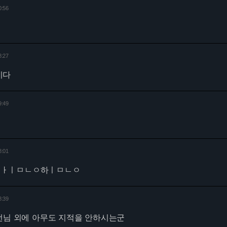
0:56
8:27
이다
9:49
8:01
우ㅏㅣㅁㄴㅇ하ㅣㅁㄴㅇ
8:39
번님 외에 아무도 지적을 안하시는군