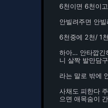
6천이면 6천이
안빌려주면 안빌
6천중에 2천/ 1
하아... 안타깝
니 살짝 발만담
라는 말로 밖에 
사채도 피한다 주
으면 애목숨이 