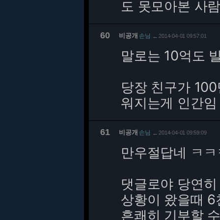
도 못모아본 사
60
비공개
손님
2014-04-01 09:57:01
…
말로는 10억도 
당장 친구가 10
워지는게 인간임
61
비공개
손님
2014-04-01 09:59:09
…
만우절답네 ㅋㅋ
댓글로야 당연히
상황이 왔을때 
흔쾌히 기부할 수