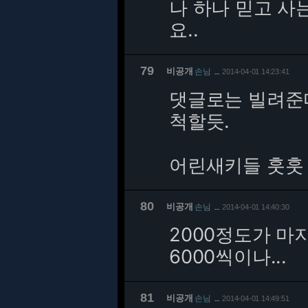
나 하나 믿고 사
요..
79
비공개
손님
2014-04-01 14:23:41
…
댓글로는 빌려준
척할듯.
어린새키들 훗훗
80
비공개
손님
2014-04-01 14:40:30
…
2000정도가 
6000씩이나...
81
비공개
손님
2014-04-01 14:49:51
…