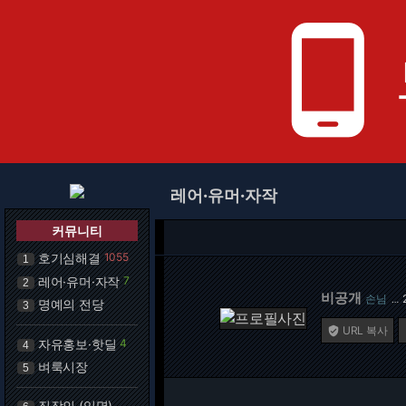
phone_android
레어·유머·자작
커뮤니티
호기심해결
1055
1
레어·유머·자작
7
2
비공개
손님
…
명예의 전당
3
URL 복사

자유홍보·핫딜
4
4
벼룩시장
5
직장인 (익명)