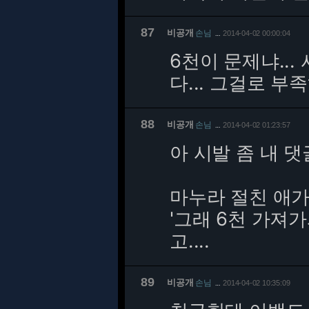
87
비공개
손님
2014-04-02 00:00:04
…
6천이 문제냐..
다... 그걸로 부
88
비공개
손님
2014-04-02 01:23:57
…
아 시발 좀 내 
마누라 절친 애
'그래 6천 가져가
고....
89
비공개
손님
2014-04-02 10:35:09
…