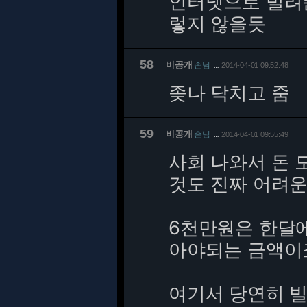
인터넷으로 빌려
렇지 않을듯
58
비공개
손님
2014-04-01 09:52:48
…
좆나 닥치고 줌
59
비공개
손님
2014-04-01 09:55:49
…
사회 나와서 돈 
것도 진짜 어려운
6천만원은 한달에
아야되는 금액이
여기서 당연히 