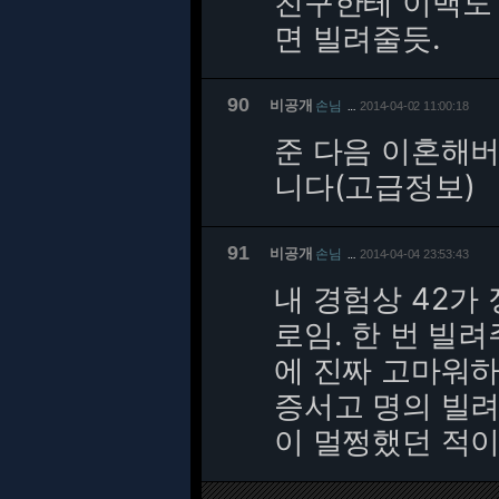
친구한테 이백도 
면 빌려줄듯.
90
비공개
손님
2014-04-02 11:00:18
…
준 다음 이혼해버
니다(고급정보)
91
비공개
손님
2014-04-04 23:53:43
…
내 경험상 42가
로임. 한 번 빌
에 진짜 고마워하
증서고 명의 빌
이 멀쩡했던 적이