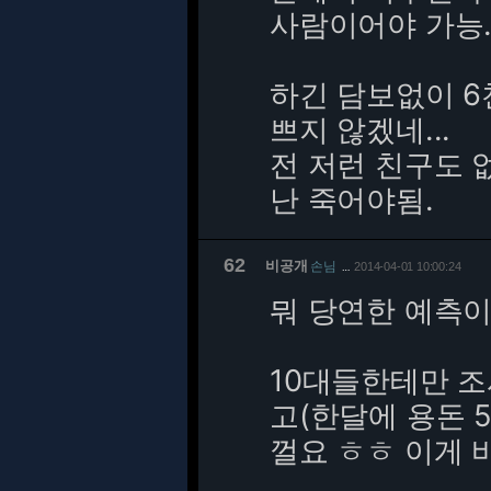
사람이어야 가능
하긴 담보없이 6
쁘지 않겠네...
전 저런 친구도 없
난 죽어야됨.
62
비공개
손님
2014-04-01 10:00:24
…
뭐 당연한 예측
10대들한테만 
고(한달에 용돈 
껄요 ㅎㅎ 이게 