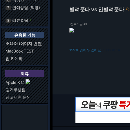
6
연애상담 (익명)
7
빌려준다 vs 안빌려준다
리뷰＆팁
1
8
첨부파일 #1
유용한 기능
.
BG.GG (이미지 변환)
15930명이 읽었어요.
MacBook TEST
216.73.216.228
웹 카메라
제휴
Apple X C
캥거루상점
광고제휴 문의