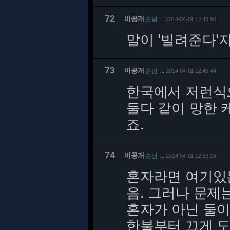
72
비공개
손님
2014-04-01 12:43:50
…
말이 '빌려준다'
73
비공개
손님
2014-04-01 12:45:44
…
한국에서 저런식으
둘다 같이 망한 
죠.
74
비공개
손님
2014-04-01 12:59:16
…
혼자라면 여기있는
음. 그러나 문제
혼자가 아닌 둘이
한불부터 끄게 