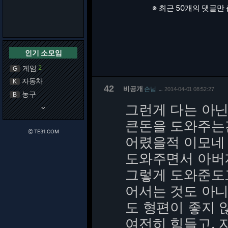
※ 최근 50개의 댓글만
인기 소모임
게임
2
G
자동차
K
42
비공개
손님
2014-04-01 08:52:27
…
농구
B
그런게 다는 아
keyboard_arrow_down
큰돈을 도와주는
ⓒ TE31.COM
어렸을적 이모네 
도와주면서 아버지
그렇게 도와준도
어서는 것도 아니
도 형편이 좋지
여전히 힘들고. 