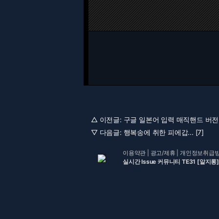
△ 이전글:
구글 일본어 입력 매직핸드 버전 [
▽ 다음글:
행복송에 취한 피에갑... [7]
이용약관
|
광고/제휴
|
개인정보취급
실시간 Issue 커뮤니티 TE31 [알지롱]