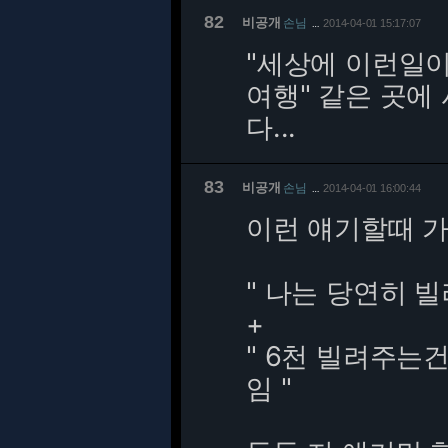
82
비공개
손님
2014-04-01 15:17:07
…
"세상에 이런일이
여행" 같은 곳에
다...
83
비공개
손님
2014-04-01 16:00:44
…
이런 얘기할때 
" 나는 당연히 
+
" 6천 빌려주는
임 "