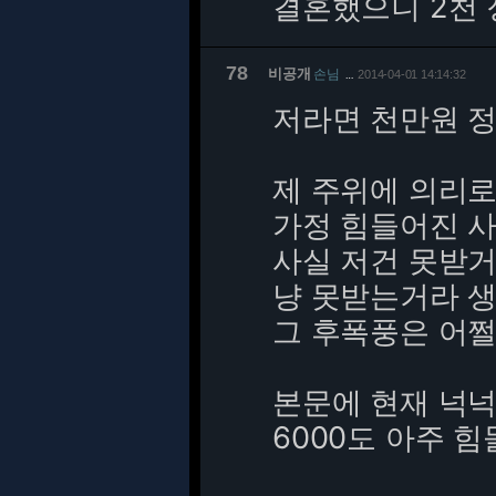
결혼했으니 2천 정
78
비공개
손님
2014-04-01 14:14:32
…
저라면 천만원 정
제 주위에 의리
가정 힘들어진 
사실 저건 못받거
냥 못받는거라 
그 후폭풍은 어쩔
본문에 현재 넉넉
6000도 아주 