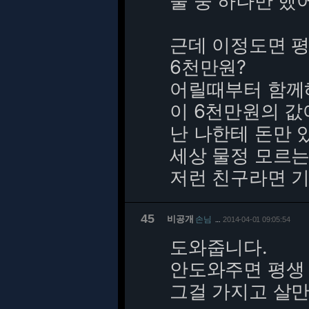
둘 중 하나만 했
근데 이정도면 평
6천만원?
어릴때부터 함께
이 6천만원의 값
난 나한테 돈만 
세상 물정 모르는
저런 친구라면 기
45
비공개
손님
2014-04-01 09:05:54
…
도와줍니다.
안도와주면 평생 
그걸 가지고 살만