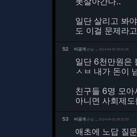
못살아간다..
일단 살리고 봐야
도 이걸 문제라고
52
비공개
손님
2014-04-01 09:21:45
…
일단 6천만원은 
ㅅㅂ 내가 돈이 넘
친구들 6명 모아
아니면 사회제도
53
비공개
손님
2014-04-01 09:32:50
…
애초에 노답 질문