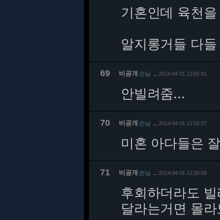
기혼인데 육천을 
알지롱거들 다들
69
비공개
손님
2014-04-01 12:06:41
…
안빌려줌...
70
비공개
손님
2014-04-01 12:16:27
…
미혼 아다들은 
71
비공개
손님
2014-04-01 12:36:06
…
후회하더라도 빌려
달라는거면 몰라도