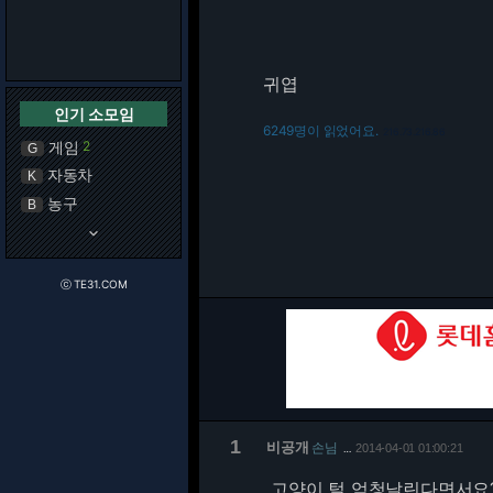
귀엽
인기 소모임
6249명이 읽었어요.
216.73.216.86
게임
2
G
자동차
K
농구
B
keyboard_arrow_down
ⓒ TE31.COM
1
비공개
손님
2014-04-01 01:00:21
…
고양이 털 엄청날린다면서요?