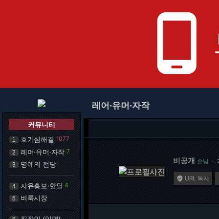
phone_android
레어·유머·자작
커뮤니티
호기심해결
1077
1
레어·유머·자작
7
2
비공개
손님
…
명예의 전당
3
URL 복사

자유홍보·핫딜
4
4
벼룩시장
5
직장인 (익명)