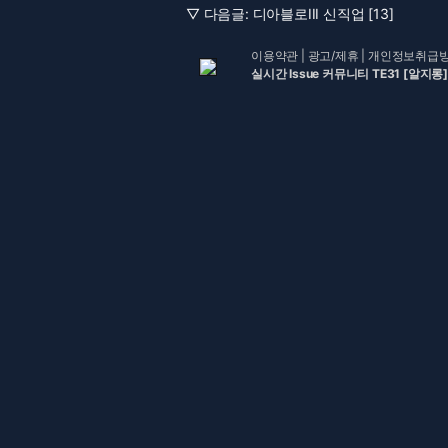
▽ 다음글:
디아블로III 신직업 [13]
이용약관
|
광고/제휴
|
개인정보취급
실시간 Issue 커뮤니티 TE31 [알지롱]