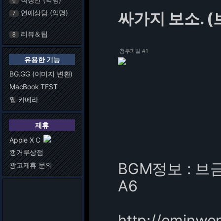
6
연애상담 (익명)
싸가지 보소. (
7
리뷰＆팁
8
첨부파일 #1
유용한 기능
BG.GG (이미지 변환)
MacBook TEST
웹 카메라
제휴
Apple X C
캥거루상점
BGM정보 : 브
광고제휴 문의
A6
http://eminwo