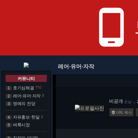
phone_android
레어·유머·자작
커뮤니티
호기심해결
710
1
레어·유머·자작
5
2
비공개
손님
…
명예의 전당
3
URL 복사

자유홍보·핫딜
3
4
벼룩시장
5
직장인 (익명)