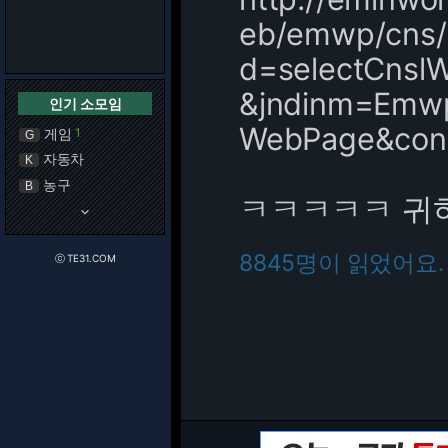
eb/emwp/cns/
d=selectCns
&jndinm=Emw
인기 소모임
WebPage&con
게임
1
G
자동차
K
농구
B
ㅋㅋㅋㅋㅋ 귀
keyboard_arrow_down
8845명이 읽었어요.
ⓒ TE31.COM