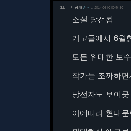
11
비공개
손님
2014-04-09 09:56:50
…
소설 당선됨
기고글에서 6월
모든 위대한 보
작가들 조까하면
당선자도 보이콧
이에따라 현대문