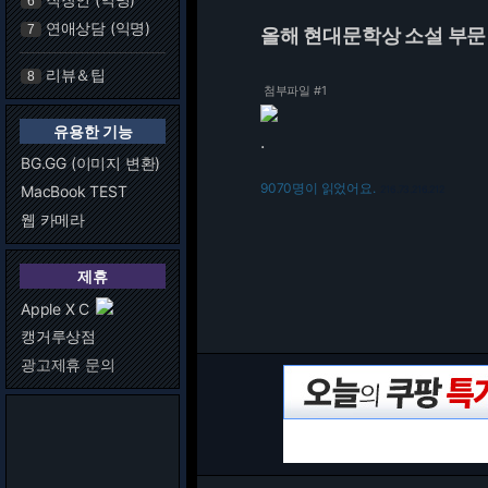
6
연애상담 (익명)
7
올해 현대문학상 소설 부문
리뷰＆팁
8
첨부파일 #1
유용한 기능
.
BG.GG (이미지 변환)
9070명이 읽었어요.
MacBook TEST
216.73.216.212
웹 카메라
제휴
Apple X C
캥거루상점
광고제휴 문의