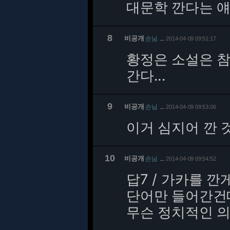
대문학 깐다는 
8
비공개
손님
2014-04-09 09:51:17
…
황정은 소설은 참
간다...
9
비공개
손님
2014-04-09 09:53:06
…
이거 심지어 깐 
10
비공개
손님
2014-04-09 09:54:52
…
답7 / 가카를 
단어만 들어간건
무슨 정치적인 