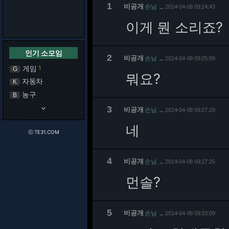
1
비공개
손님
2014-04-09 09:24:43
…
이게 뭔 소리죠?
인기 소모임
2
비공개
손님
2014-04-09 09:25:09
…
게임
1
G
뭐요?
자동차
K
농구
B
keyboard_arrow_down
3
비공개
손님
2014-04-09 09:27:20
…
네
ⓒ TE31.COM
4
비공개
손님
2014-04-09 09:27:25
…
먼솔?
5
비공개
손님
2014-04-09 09:33:09
…