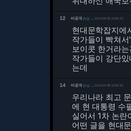
위대하신 애국보
12
비공개
손님
2014-04-09 10:00:13
…
현대문학잡지에서
작가들이 빡쳐서
보이콧 한거라는
작가들이 강단있네
는데
14
비공개
손님
2014-04-09 10:55:34
…
우리나라 최고 문
에 현 대통령 수
실어서 1차 논란
어떤 글을 현대