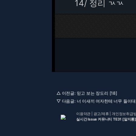
14/
정리 ㄳㄳ
△ 이전글:
믿고 보는 장도리 [18]
▽ 다음글:
너 이새끼 여자한테 너무 들이대는
이용약관
|
광고/제휴
|
개인정보취급
실시간 Issue 커뮤니티 TE31 [알지롱]