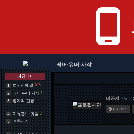
phone_android
레어·유머·자작
커뮤니티
호기심해결
705
1
레어·유머·자작
5
2
비공개
손님
…
명예의 전당
3
URL 복사

자유홍보·핫딜
3
4
벼룩시장
5
직장인 (익명)