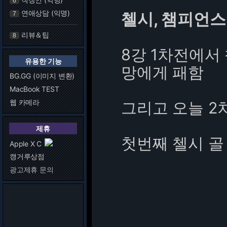
6
연애상담 (익명)
첼시, 챔피언스
7
리뷰＆팁
8
8강 1차전에서
유용한 기능
망에게 패함
BG.GG (이미지 변환)
MacBook TEST
웹 카메라
그리고 오늘 2
제휴
첫번째 첼시 골
Apple X C
캥거루상점
광고제휴 문의