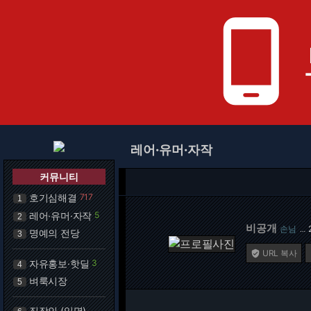
phone_android
레어·유머·자작
커뮤니티
호기심해결
717
1
레어·유머·자작
5
2
비공개
손님
…
명예의 전당
3
URL 복사

자유홍보·핫딜
3
4
벼룩시장
5
직장인 (익명)