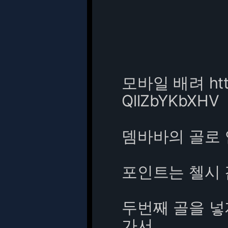
모바일 배려
ht
QllZbYKbXHV
뎀바바의 골로 
포인트는 첼시 
두번째 골을 
가서