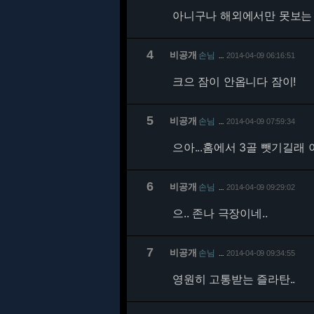
아니구나 해외에서만 못보는 
4
비공개
손님
2014-04-09 06:16:51
…
크으 잠이 안옵니다 잠이!
5
비공개
손님
2014-04-09 07:59:34
…
으아...홈에서 3골 뺏기길래 
6
비공개
손님
2014-04-09 09:29:02
…
으.. 존나 극장이네..
7
비공개
손님
2014-04-09 09:34:55
…
영원히 고통받는 즐라탄..