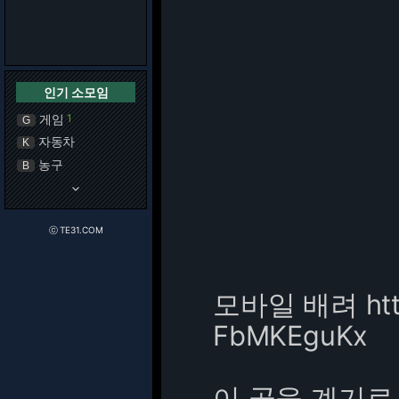
인기 소모임
게임
1
G
자동차
K
농구
B
keyboard_arrow_down
ⓒ TE31.COM
모바일 배려
ht
FbMKEguKx
이 골을 계기로