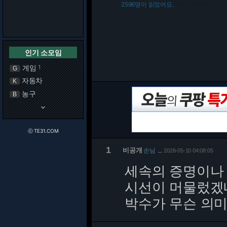
2596명이 읽었어요.
216.73.216.254
인기 소모임
게임
1
G
자동차
K
농구
B
keyboard_arrow_down
ⓒ TE31.COM
1
비공개
손님
2026-05-10 04:08:05
…
세속의 증명이나 
시선이 머물렀겠
박수가 무슨 의미가