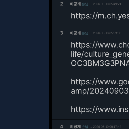
2
비공개
손님
2026-05-10 05:49:21
…
https://m.ch.ye
3
비공개
손님
2026-05-10 05:53:03
…
https://www.ch
life/culture_g
OC3BM3G3PNA
https://www.g
amp/20240903
https://www.in
4
비공개
손님
2026-05-10 09:17:44
…