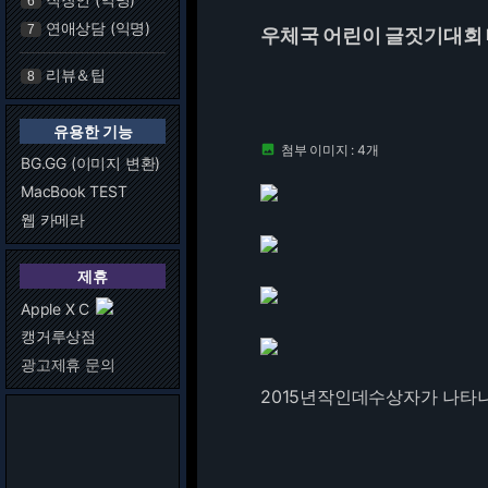
6
연애상담 (익명)
7
우체국 어린이 글짓기대회
리뷰＆팁
8
유용한 기능
첨부 이미지 : 4개

BG.GG (이미지 변환)
MacBook TEST
웹 카메라
제휴
Apple X C
캥거루상점
광고제휴 문의
2015년작인데수상자가 나타