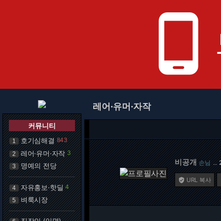
phone_android
레어·유머·자작
커뮤니티
호기심해결
843
1
레어·유머·자작
3
2
비공개
손님
…
명예의 전당
3
URL 복사

자유홍보·핫딜
4
4
벼룩시장
5
직장인 (익명)