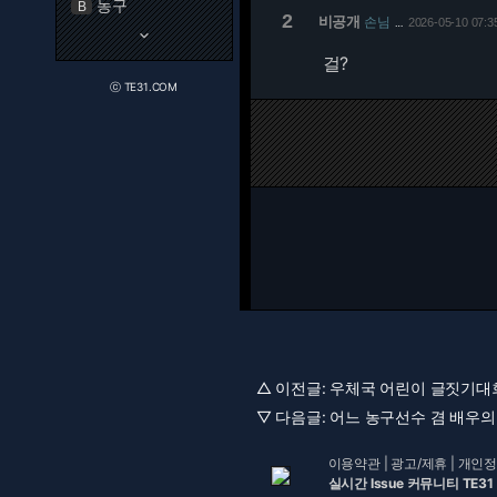
농구
B
2
비공개
손님
2026-05-10 07:3
…
keyboard_arrow_down
걸?
ⓒ TE31.COM
△ 이전글:
우체국 어린이 글짓기대회 
▽ 다음글:
어느 농구선수 겸 배우의 
이용약관
|
광고/제휴
|
개인정
실시간 Issue 커뮤니티 TE31