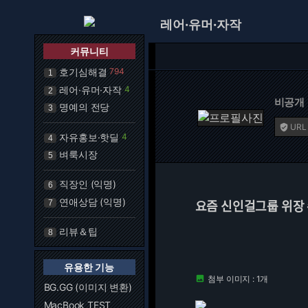
레어·유머·자작
커뮤니티
호기심해결
794
1
레어·유머·자작
4
2
비공개
명예의 전당
3
URL

자유홍보·핫딜
4
4
벼룩시장
5
직장인 (익명)
6
연애상담 (익명)
7
요즘 신인걸그룹 위장
리뷰＆팁
8
유용한 기능
첨부 이미지 : 1개

BG.GG (이미지 변환)
MacBook TEST