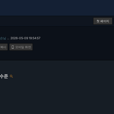
첫 페이지
손님
2026-05-09 19:54:57
…
 복사
모바일 화면

 수준
