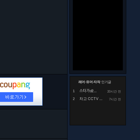
레어·유머·자작
인기글
스타가ǆ...
1
20시간 전
차고 CCTV 설치 후 영상확인하며 충격받은 남자
2
7시간 전