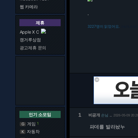
웹 카메라
.
제휴
3227명이 읽었어요.
216.73.217.61
Apple X C
캥거루상점
광고제휴 문의
인기 소모임
1
비공개
손님
2026-05-09 20:2
…
게임
1
G
파데를 발라놨누
자동차
K