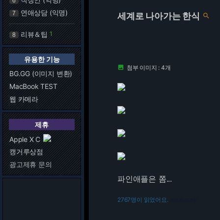
6
연애상담 (익명)
7
세계로 나아가는 한식

리뷰＆팁
1
8
유용한 기능
첨부 이미지 : 4개

BG.GG (이미지 변환)
MacBook TEST
웹 카메라
제휴
Apple X C
캥거루상점
광고제휴 문의
파인애플은 쫌...
2767명이 읽었어요.
216.73.217.131