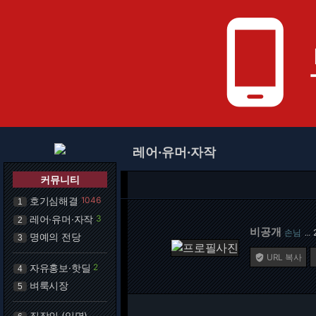
phone_android
레어·유머·자작
커뮤니티
호기심해결
1046
1
레어·유머·자작
3
2
비공개
손님
…
명예의 전당
3
URL 복사

자유홍보·핫딜
2
4
벼룩시장
5
직장인 (익명)