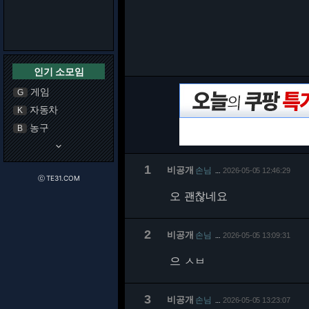
인기 소모임
게임
G
자동차
K
농구
B
keyboard_arrow_down
1
비공개
손님
2026-05-05 12:46:29
…
ⓒ TE31.COM
오 괜찮네요
2
비공개
손님
2026-05-05 13:09:31
…
으 ㅅㅂ
3
비공개
손님
2026-05-05 13:23:07
…