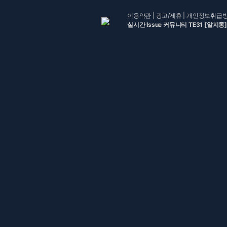
이용약관
|
광고/제휴
|
개인정보취급
실시간 Issue 커뮤니티 TE31 [알지롱]