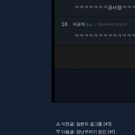
ㅋㅋㅋㅋㅋㅋㅋ공서영ㅋㅋ
18
비공개
손님
2014-04-04 09:39:24
…
ㅋㅋㅋㅋㅋㅋㅋㅋㅋㅋㅋㅋ
△ 이전글:
일본의 걸그룹 [43]
▽ 다음글:
장난꾸러기 장인 [41]