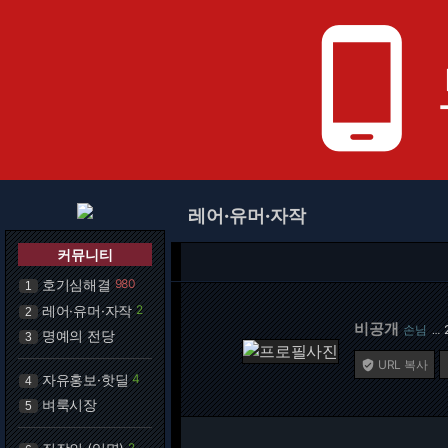
phone_android
레어·유머·자작
커뮤니티
호기심해결
980
1
레어·유머·자작
2
2
비공개
손님
…
명예의 전당
3
URL 복사

자유홍보·핫딜
4
4
벼룩시장
5
2