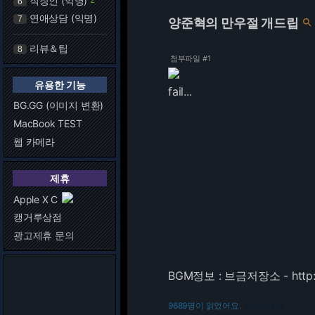
직장인 (익명)
6
연애상담 (익명)
7
양준혁의 만우절 개드립

리뷰＆팁
8
첨부파일 #1
유용한 기능
fail...
BG.GG (이미지 변환)
MacBook TEST
웹 카메라
제휴
Apple X C
캥거루상점
광고제휴 문의
BGM정보 : 브금저장소 -
http
9689명이 읽었어요.
216.73.216.32