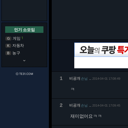
인기 소모임
게임
1
G
자동차
K
농구
B
keyboard_arrow_down
ⓒ TE31.COM
1
비공개
손님
2014-04-01 17:08:49
…
ㅋ
2
비공개
손님
2014-04-01 17:09:45
…
재미없어요ㅋㅋ