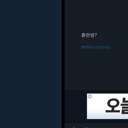
휸련병?
8655명이 읽었어요.
216.73.216.3