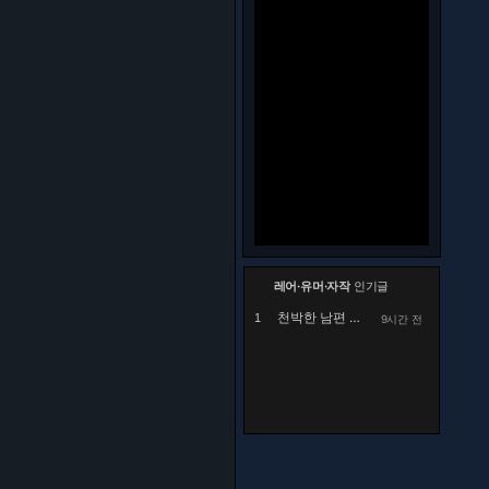
레어·유머·자작
인기글
천박한 남편 때문에 고민
1
9시간 전