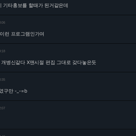
 기타홍보를 할때가 된거같은데
8:06
 이런 프로그램인가여
9:18
집 개병신같다 X맨시절 편집 그대로 갖다놓은듯
0:35
구만 -_-=b
2:07