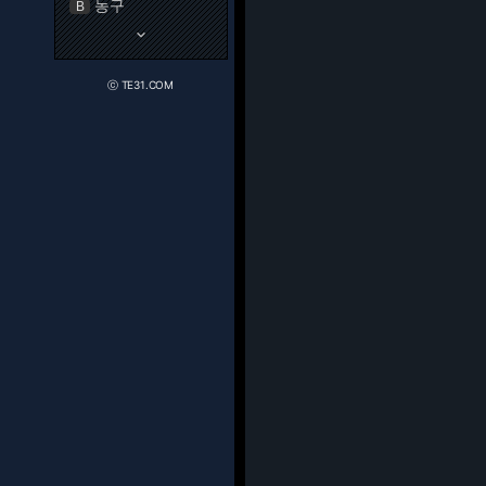
농구
B
keyboard_arrow_down
ⓒ TE31.COM