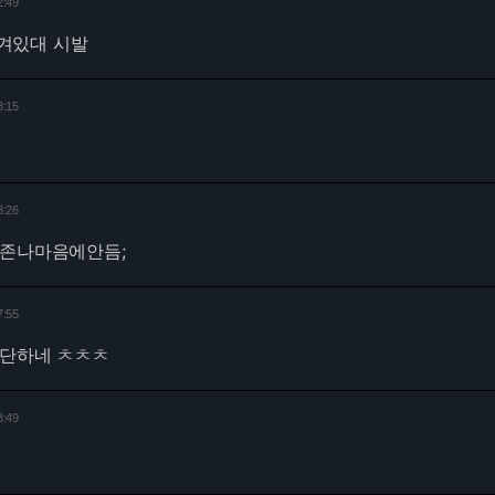
2:49
 담겨있대 시발
8:15
3:26
 존나마음에안듬;
7:55
대단하네 ㅊㅊㅊ
3:49