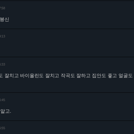
7:58
개븅신
9:13
6:33
도 잘치고 바이올린도 잘치고 작곡도 잘하고 집안도 좋고 얼굴도
6:45
알고.
6:55