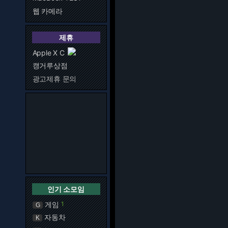
웹 카메라
제휴
Apple X C
캥거루상점
광고제휴 문의
인기 소모임
게임
1
G
자동차
K