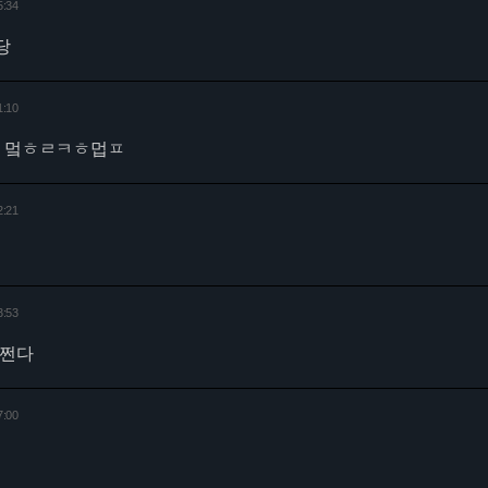
5:34
당
1:10
만 멐ㅎㄹㅋㅎ멉ㅍ
2:21
3:53
 쩐다
7:00