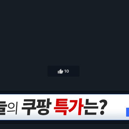
9

10