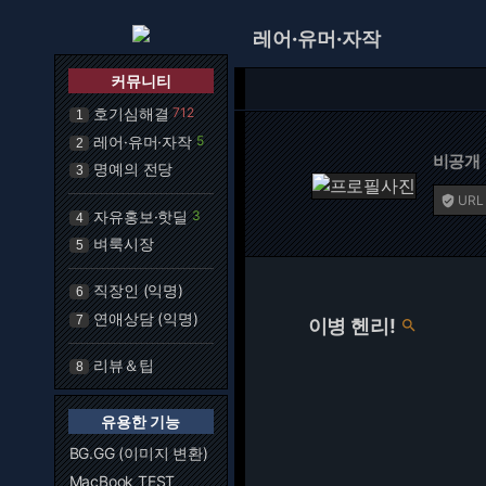
레어·유머·자작
커뮤니티
호기심해결
712
1
레어·유머·자작
5
2
비공개
명예의 전당
3
URL

자유홍보·핫딜
3
4
벼룩시장
5
직장인 (익명)
6
연애상담 (익명)
7
이병 헨리!

리뷰＆팁
8
유용한 기능
BG.GG (이미지 변환)
MacBook TEST