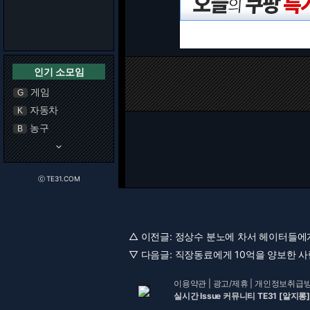
인기 소모임
게임
G
자동차
K
농구
B
keyboard_arrow_down
ⓒ TE31.COM
△ 이전글:
정상수 분노에 차서 헤이터들에게 
▽ 다음글:
직장동료에게 10억을 양보한 사람
이용약관
|
광고/제휴
|
개인정보취급
실시간 Issue 커뮤니티 TE31 [알지롱]