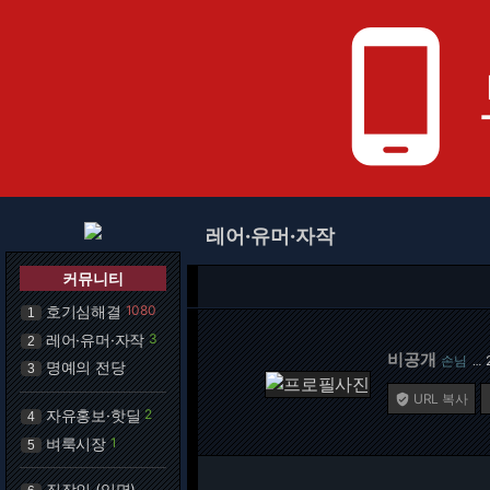
phone_android
레어·유머·자작
커뮤니티
호기심해결
1080
1
레어·유머·자작
3
2
비공개
손님
…
명예의 전당
3
URL 복사

자유홍보·핫딜
2
4
벼룩시장
1
5
직장인 (익명)