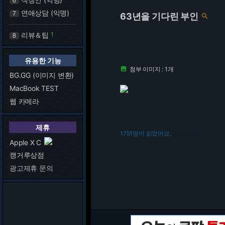
6
연애상담 (익명)
7
63년을 기다린 부인

리뷰＆팁
1
8
유용한 기능
첨부 이미지 : 1개

BG.GG (이미지 변환)
MacBook TEST
웹 카메라
제휴
1751명이 읽었어요.
216.73.216.89
Apple X C
캥거루상점
광고제휴 문의