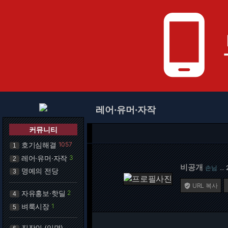
phone_android
레어·유머·자작
커뮤니티
호기심해결
1057
1
레어·유머·자작
3
2
비공개
손님
…
명예의 전당
3
URL 복사

자유홍보·핫딜
2
4
벼룩시장
1
5
직장인 (익명)