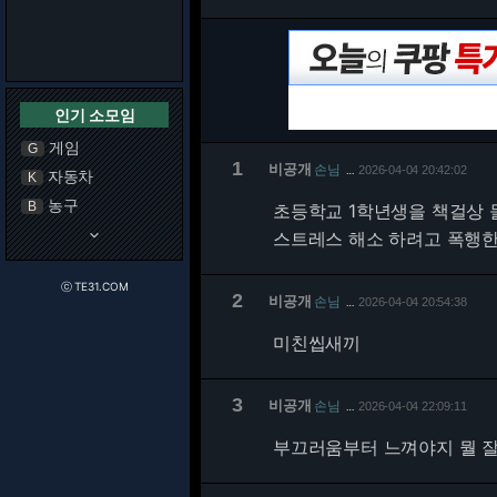
인기 소모임
게임
G
1
비공개
손님
2026-04-04 20:42:02
…
자동차
K
농구
B
초등학교 1학년생을 책걸상 
keyboard_arrow_down
스트레스 해소 하려고 폭행한
ⓒ TE31.COM
2
비공개
손님
2026-04-04 20:54:38
…
미친씹새끼
3
비공개
손님
2026-04-04 22:09:11
…
부끄러움부터 느껴야지 뭘 잘