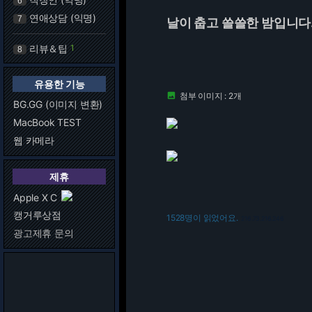
6
연애상담 (익명)
7
날이 춥고 쓸쓸한 밤입니다
리뷰＆팁
1
8
유용한 기능
첨부 이미지 : 2개

BG.GG (이미지 변환)
MacBook TEST
웹 카메라
제휴
Apple X C
캥거루상점
1528명이 읽었어요.
216.73.216.246
광고제휴 문의