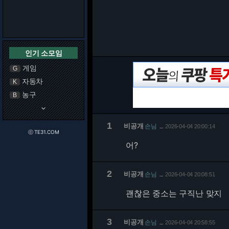
인기 소모임
게임
G
자동차
K
농구
B
keyboard_arrow_down
1
비공개
손님
2026-04-04 20:00:14
…
ⓒ TE31.COM
어?
2
비공개
손님
2026-04-04 20:08:51
…
괜찮은 중소는 구직난 맞지
3
비공개
손님
2026-04-04 20:58:55
…