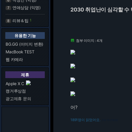
6
연애상담 (익명)
7
2030 취업난이 심각할 수
리뷰＆팁
1
8
유용한 기능
첨부 이미지 : 4개

BG.GG (이미지 변환)
MacBook TEST
웹 카메라
제휴
Apple X C
캥거루상점
광고제휴 문의
어?
1891명이 읽었어요.
216.73.216.50