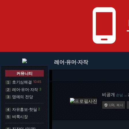
phone_android
레어·유머·자작
커뮤니티
호기심해결
1045
1
레어·유머·자작
3
2
비공개
손님
…
명예의 전당
3
URL 복사

자유홍보·핫딜
2
4
벼룩시장
5
직장인 (익명)