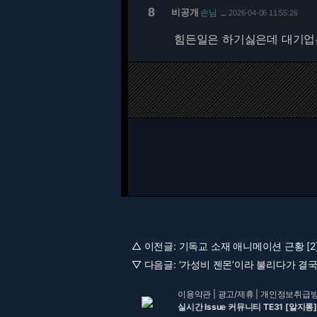
8
비공개
손님
2026-04-06 11:55:26
…
힘든일은 하기싫은데 대기업은
△ 이전글:
기독교 소재 애니메이션 근황 [2
▽ 다음글:
‘가성비 젠몬’이라 불리다가 결국 
이용약관
|
광고/제휴
|
개인정보취급
실시간 Issue 커뮤니티 TE31 [알지롱]