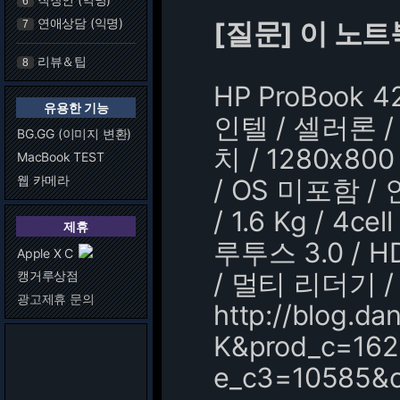
6
연애상담 (익명)
[질문] 이 노트북 3
7
리뷰＆팁
8
HP ProBook
유용한 기능
인텔 / 셀러론 / B
BG.GG (이미지 변환)
치 / 1280x80
MacBook TEST
웹 카메라
/ OS 미포함 / 
/ 1.6 Kg / 4c
제휴
루투스 3.0 / HD
Apple X C
/ 멀티 리더기 /
캥거루상점
광고제휴 문의
http://blog.
K&prod_c=162
e_c3=10585&c