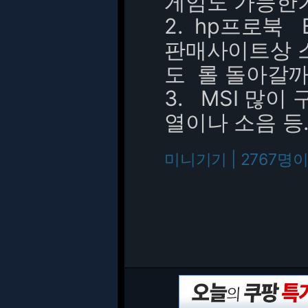
게임도 가능한
2. hp프로북 B8
판매사이트상 스
도 롤 돌아갈까
3. MSI 많
열이나 소음 등..
미니기기 | 2767명