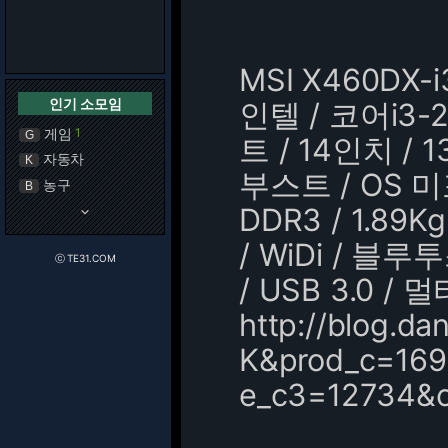
MSI X460DX-i3
인기 소모임
인텔 / 코어i3-2
게임
1
G
트 / 14인치 / 1
자동차
K
부스트 / OS 미
농구
B
DDR3 / 1.89K
keyboard_arrow_down
/ WiDi / 블루투
ⓒ TE31.COM
/ USB 3.0 
http://blog.
K&prod_c=169
e_c3=12734&c