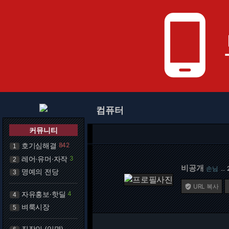
phone_android
컴퓨터
커뮤니티
호기심해결
842
1
레어·유머·자작
3
2
비공개
손님
…
명예의 전당
3
URL 복사

자유홍보·핫딜
4
4
벼룩시장
5
직장인 (익명)