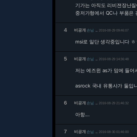
기가는 아직도 리비젼장난질
중저가형에서 QC나 부품은 
4
비공개
손님
2016-08-29 09:46:07
…
msi로 일단 생각중입니다 ㅎ
5
비공개
손님
2016-08-29 14:36:48
…
저는 에즈윈 as가 맘에 들어
asrock 국내 유통사가 둘입
6
비공개
손님
2016-08-29 21:46:32
…
아항....
7
비공개
손님
2016-08-30 01:46:00
…