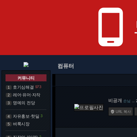
phone_android
컴퓨터
커뮤니티
호기심해결
973
1
레어·유머·자작
2
비공개
손님
…
명예의 전당
3
URL 복사

자유홍보·핫딜
3
4
벼룩시장
5
2