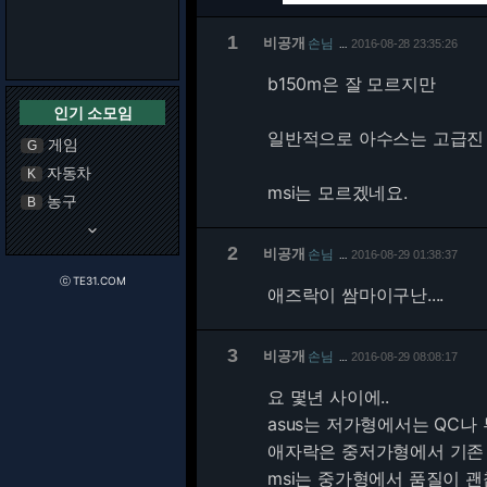
1
비공개
손님
2016-08-28 23:35:26
…
b150m은 잘 모르지만
인기 소모임
일반적으로 아수스는 고급진 
게임
G
자동차
K
msi는 모르겠네요.
농구
B
keyboard_arrow_down
2
비공개
손님
2016-08-29 01:38:37
…
ⓒ TE31.COM
애즈락이 쌈마이구난....
3
비공개
손님
2016-08-29 08:08:17
…
요 몇년 사이에..
asus는 저가형에서는 QC나
애자락은 중저가형에서 기존 
msi는 중가형에서 품질이 괜