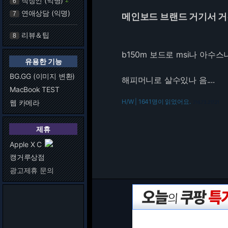
직장인 (익명)
6
연애상담 (익명)
7
메인보드 브랜드 거기서 
리뷰＆팁
8
b150m 보드로 msi나 아
유용한 기능
BG.GG (이미지 변환)
해피머니로 살수있나 음....
MacBook TEST
H/W | 1641명이 읽었어요.
웹 카메라
216.73.217.21
제휴
Apple X C
캥거루상점
광고제휴 문의