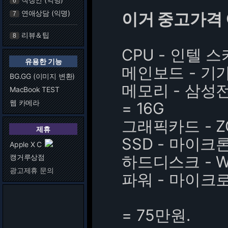
6
연애상담 (익명)
이거 중고가격
7
리뷰＆팁
8
CPU - 인텔 스
유용한 기능
메인보드 - 기가
BG.GG (이미지 변환)
메모리 - 삼성전자
MacBook TEST
웹 카메라
= 16G
그래픽카드 - ZO
제휴
SSD - 마이크론
Apple X C
하드디스크 - WD
캥거루상점
광고제휴 문의
파워 - 마이크로
= 75만원.