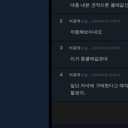
대충 내본 견적으론 쿨매같긴 
2
비공개
손님
2016-08-22 14:09:19
…
저렴해보이네요
3
비공개
손님
2016-08-22 15:08:52
…
이거 좆쿨매같은데
4
비공개
손님
2016-08-22 16:09:17
…
일단 저녁에 구매한다고 예
할생각..