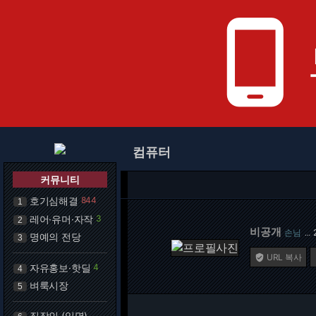
phone_android
컴퓨터
커뮤니티
호기심해결
844
1
레어·유머·자작
3
2
비공개
손님
…
명예의 전당
3
URL 복사

자유홍보·핫딜
4
4
벼룩시장
5
직장인 (익명)