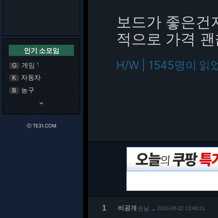
보드가 좋은건지 
적으로 가격 
인기 소모임
H/W | 1545명이 읽
게임
1
G
자동차
K
농구
B
keyboard_arrow_down
ⓒ TE31.COM
1
비공개
손님
2016-08-22 13:49:21
…