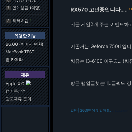
6
연애상담 (익명)
7
RX570 고민중입니다.....
리뷰＆팁
1
8
지금 게임2개 주는 이벤트하
유용한 기능
BG.GG (이미지 변환)
기존거는 Geforce 750ti 입
MacBook TEST
웹 카메라
씨퓨는 i3-6100 이구요... (
제휴
방금 램업글햇는데..글픽도 걍
Apple X C
캥거루상점
광고제휴 문의
일반 | 2669명이 읽었어요.
216.73.216.57