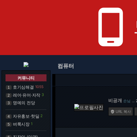
phone_android
컴퓨터
커뮤니티
호기심해결
1055
1
레어·유머·자작
3
2
비공개
손님
…
명예의 전당
3
URL 복사

자유홍보·핫딜
2
4
벼룩시장
1
5
직장인 (익명)