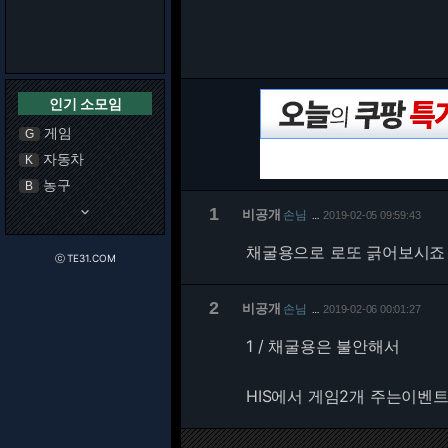
인기 소모임
게임
G
자동차
K
농구
B
keyboard_arrow_down
1
비공개
손님
2019-02-05 09:59:43
…
채굴용으로 로또 긁어보시죠
ⓒ TE31.COM
2
비공개
손님
2019-02-06 00:01:27
…
1 / 채굴용은 불안해서
HIS에서 게임2개 주는이벤트 해서 