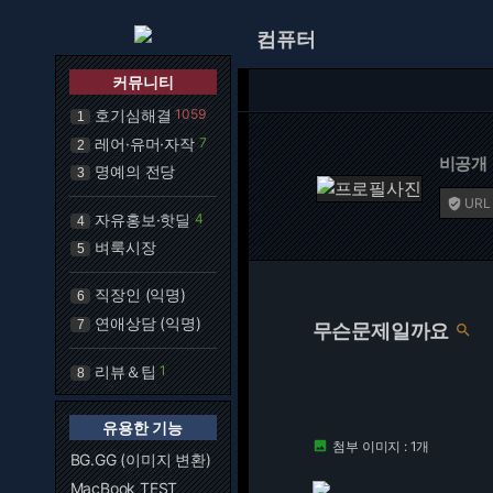
컴퓨터
커뮤니티
호기심해결
1059
1
레어·유머·자작
7
2
비공개
명예의 전당
3
URL

자유홍보·핫딜
4
4
벼룩시장
5
직장인 (익명)
6
연애상담 (익명)
7
무슨문제일까요

리뷰＆팁
1
8
유용한 기능
첨부 이미지 : 1개

BG.GG (이미지 변환)
MacBook TEST