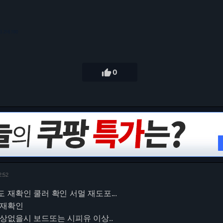
3.216.190

0
2:52
 재확인 쿨러 확인 서멀 재도포...
 재확인
상없을시 보드또는 시피유 이상..