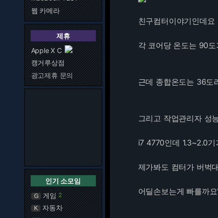
웹 카메라
친구컴터이야기인데요
제휴
각 코어당 온도는 90
Apple X C
캥거루상점
광고제휴 문의
근데 종합온도는 36도
그리고 작업관리자 성능
i7 4770인데 1.3~2
제가봐도 컴터가 버벅
인기 소모임
어딜손보는게 빠를까요
게임
2
G
자동차
K