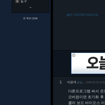
농구
B
keyboard_arrow_down
일반 | 2341명이 읽었어요.
216.7
ⓒ TE31.COM
1
비공개
손님
2019-01-23 11:5
…
다른프로그램 써서 온도
오버컴이면 초기화 후
쿨러 보드 바이오스 이