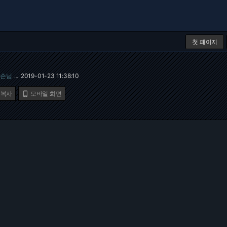
첫 페이지
손님
2019-01-23 11:38:10
…
 복사
모바일 화면
